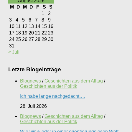
August 2026
M
D
M
D
F
S
S
1
2
3
4
5
6
7
8
9
10
11
12
13
14
15
16
17
18
19
20
21
22
23
24
25
26
27
28
29
30
31
« Juli
Letzte Blogeinträge
Blognews
/
Geschichten aus dem Alltag
/
Geschichten aus der Politik
Ich habe lange nachgedacht….
28. Juli 2026
Blognews
/
Geschichten aus dem Alltag
/
Geschichten aus der Politik
Wie wir wieder in einer orientierungslosen Welt