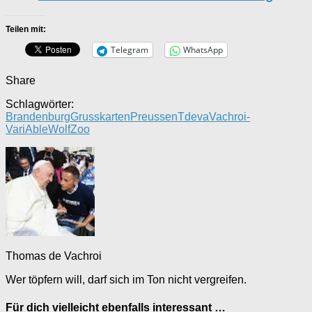
Teilen mit:
Telegram
WhatsApp
Share
Schlagwörter:
Brandenburg
Grusskarten
Preussen
Tdeva
Vachroi-
VariAble
Wolf
Zoo
Thomas de Vachroi
Wer töpfern will, darf sich im Ton nicht vergreifen.
Für dich vielleicht ebenfalls interessant …