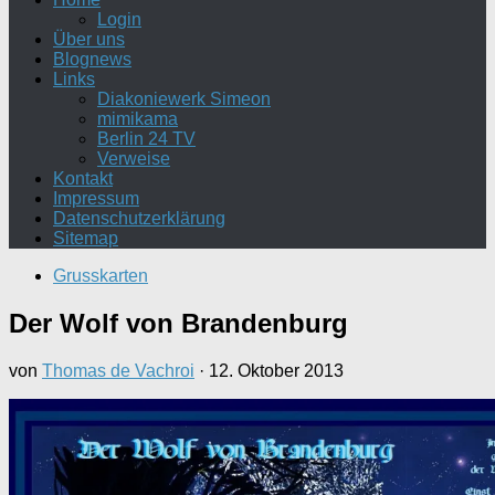
Login
Über uns
Blognews
Links
Diakoniewerk Simeon
mimikama
Berlin 24 TV
Verweise
Kontakt
Impressum
Datenschutzerklärung
Sitemap
Grusskarten
Der Wolf von Brandenburg
von
Thomas de Vachroi
·
12. Oktober 2013