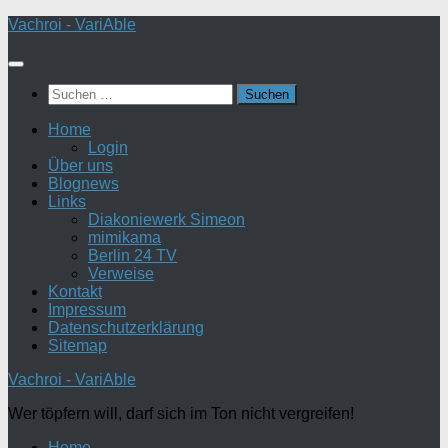
Zum
Vachroi - VariAble
Inhalt
springen
Suchen
nach:
Home
Login
Über uns
Blognews
Links
Diakoniewerk Simeon
mimikama
Berlin 24 TV
Verweise
Kontakt
Impressum
Datenschutzerklärung
Sitemap
Vachroi - VariAble
Wer töpfern will, darf sich im Ton nicht vergreifen!
Home