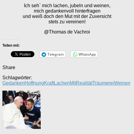
Ich seh` mich lachen, jubeln und weinen,
mich gedankenvoll hinterfragen
und weiß doch den Mut mit der Zuversicht
stets zu vereinen!
@Thomas de Vachroi
Teilen mit:
Telegram
WhatsApp
Share
Schlagwörter:
Gedanken
Hoffnung
Kraft
Lachen
Mit
Realität
Träumerei
Weinen