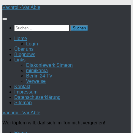
Zum
Vachroi - VariAble
Inhalt
springen
Suchen
nach:
Home
Login
Über uns
Blognews
Links
Diakoniewerk Simeon
mimikama
Berlin 24 TV
Verweise
Kontakt
Impressum
Datenschutzerklärung
Sitemap
Vachroi - VariAble
Wer töpfern will, darf sich im Ton nicht vergreifen!
Home