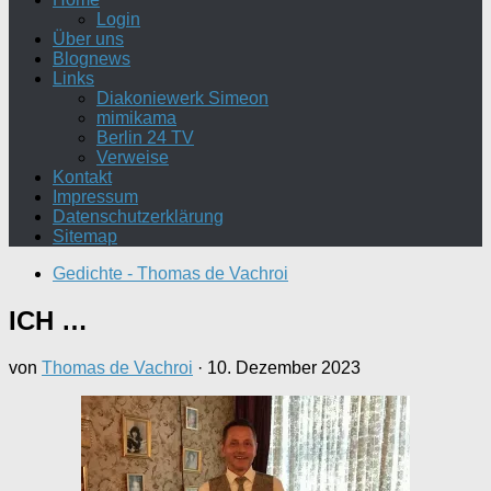
Login
Über uns
Blognews
Links
Diakoniewerk Simeon
mimikama
Berlin 24 TV
Verweise
Kontakt
Impressum
Datenschutzerklärung
Sitemap
Gedichte - Thomas de Vachroi
ICH …
von
Thomas de Vachroi
·
10. Dezember 2023