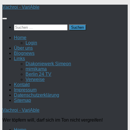
Zum
Vachroi - VariAble
Inhalt
springen
Suchen
nach:
Home
Login
Über uns
Blognews
Links
Diakoniewerk Simeon
mimikama
Berlin 24 TV
Verweise
Kontakt
Impressum
Datenschutzerklärung
Sitemap
Vachroi - VariAble
Wer töpfern will, darf sich im Ton nicht vergreifen!
Home