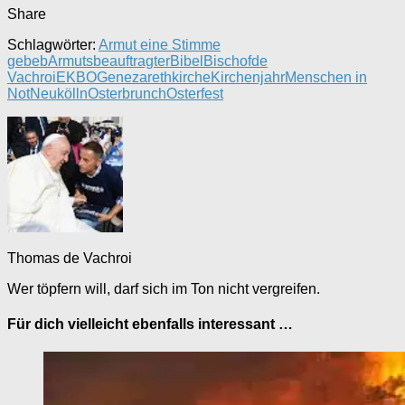
Share
Schlagwörter:
Armut eine Stimme
gebeb
Armutsbeauftragter
Bibel
Bischof
de
Vachroi
EKBO
Genezarethkirche
Kirchenjahr
Menschen in
Not
Neukölln
Osterbrunch
Osterfest
Thomas de Vachroi
Wer töpfern will, darf sich im Ton nicht vergreifen.
Für dich vielleicht ebenfalls interessant …