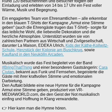
Rund 120 Besucherinnen und Besucher folgten der
Einladung und erlebten von 14 bis 17 Uhr ein Fest voller
Wärme, Musik und Begegnung.
Ein engagiertes Team von Ehrenamtlichen – alle erkennbar
in den blauen T-Shirts der Kampagne „Armut eine Stimme
geben“ (auch die Ehrengäste trugen das T-Shirt)– sorgte für
das leibliche Wohl, die liebevolle Dekoration und die
herzliche Atmosphäre. Unterstützt wurden sie von
zahlreichen Partnern aus Wirtschaft und Zivilgesellschaft,
darunter La Maison, EDEKA Ulrich,
Kids der Käthe-Kollwitz-
Schule
,
Herzstück der Kolonie am Buschkrug
, sowie
Kaufland in den Neukölln Arcaden.
Musikalisch wurde das Fest begleitet von der Band
#BringThatThing
und einer besonderen Gastsängerin:
Cara
Ciutan
, bekannt aus Funk und Fernsehen, begeisterte die
Gäste mit ihrer kraftvollen Stimme und emotionalen
Darbietung.
Den Auftakt bildete eine neue Hymne für die Kampagne
Armut eine Stimme geben, produziert von VR-
MEDIAWORLD.com, die den Geist der Not musikalisch
einfing und Hoffnung in Klang verwandelte.
👉 Hier kann man die Hymne hören.