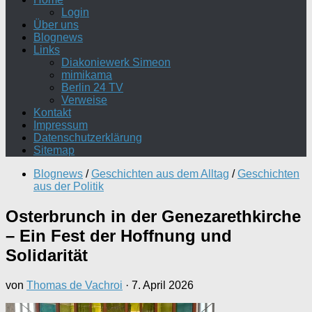
Login
Über uns
Blognews
Links
Diakoniewerk Simeon
mimikama
Berlin 24 TV
Verweise
Kontakt
Impressum
Datenschutzerklärung
Sitemap
Blognews
/
Geschichten aus dem Alltag
/
Geschichten
aus der Politik
Osterbrunch in der Genezarethkirche
– Ein Fest der Hoffnung und
Solidarität
von
Thomas de Vachroi
·
7. April 2026