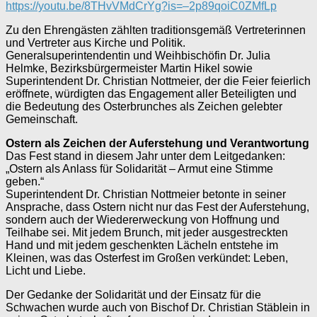
https://youtu.be/8THvVMdCrYg?is=–2p89qoiC0ZMfLp
Zu den Ehrengästen zählten traditionsgemäß Vertreterinnen
und Vertreter aus Kirche und Politik.
Generalsuperintendentin und Weihbischöfin Dr. Julia
Helmke, Bezirksbürgermeister Martin Hikel sowie
Superintendent Dr. Christian Nottmeier, der die Feier feierlich
eröffnete, würdigten das Engagement aller Beteiligten und
die Bedeutung des Osterbrunches als Zeichen gelebter
Gemeinschaft.
Ostern als Zeichen der Auferstehung und Verantwortung
Das Fest stand in diesem Jahr unter dem Leitgedanken:
„Ostern als Anlass für Solidarität – Armut eine Stimme
geben.“
Superintendent Dr. Christian Nottmeier betonte in seiner
Ansprache, dass Ostern nicht nur das Fest der Auferstehung,
sondern auch der Wiedererweckung von Hoffnung und
Teilhabe sei. Mit jedem Brunch, mit jeder ausgestreckten
Hand und mit jedem geschenkten Lächeln entstehe im
Kleinen, was das Osterfest im Großen verkündet: Leben,
Licht und Liebe.
Der Gedanke der Solidarität und der Einsatz für die
Schwachen wurde auch von Bischof Dr. Christian Stäblein in