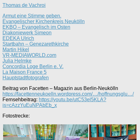
Thomas de Vachroi
Armut eine Stimme geben.
Evangelischer Kirchenkreis Neukölln
EKBO – Evangelisch im Osten
Diakoniewerk Simeon
EDEKA Ulrich
Startbahn – Genezarethkirche
Martin Hikel
VR-MEDIAWORLD.com
Julia Helmke
Concordia Loge Berlin e. V.
La Maison France 5
Hauptstadtfotografen
Beitrag von Facetten – Magazin aus Berlin-Neukölln
https://facettenneukoelln.wordpress.com/…/hoffnungsglu…/
Fernsehbeitrag:
https://youtu.be/utC53el5KLA?
is=cAzzYuEuNPAbEb_x
Fotostrecke: