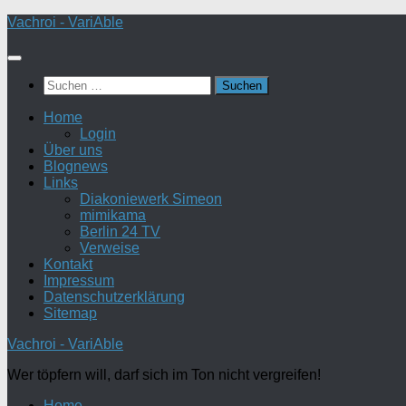
Zum
Vachroi - VariAble
Inhalt
springen
Suchen
nach:
Home
Login
Über uns
Blognews
Links
Diakoniewerk Simeon
mimikama
Berlin 24 TV
Verweise
Kontakt
Impressum
Datenschutzerklärung
Sitemap
Vachroi - VariAble
Wer töpfern will, darf sich im Ton nicht vergreifen!
Home