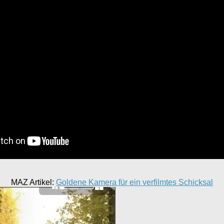
MAZ Artikel:
Goldene Kamera für ein verfilmtes Schicksal