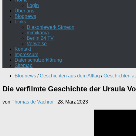
Login
Über uns
Blognews
Links
Diakoniewerk Simeon
mimikama
Berlin 24 TV
Verweise
Kontakt
Impressum
Datenschutzerklärung
Sitemap
Blognews
/
Geschichten aus dem Alltag
/
Geschichten au
Die verfilmte Geschichte der Ursula 
von
Thomas de Vachroi
·
28. März 2023