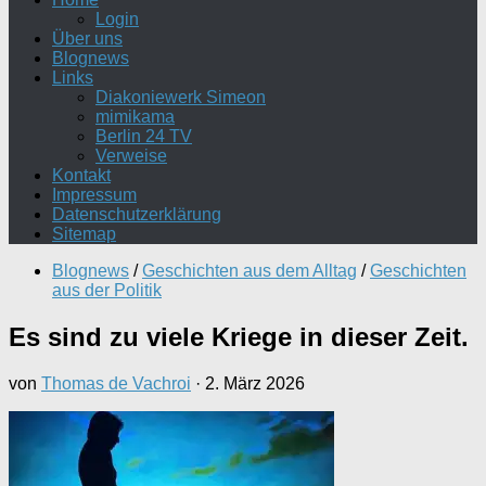
Login
Über uns
Blognews
Links
Diakoniewerk Simeon
mimikama
Berlin 24 TV
Verweise
Kontakt
Impressum
Datenschutzerklärung
Sitemap
Blognews
/
Geschichten aus dem Alltag
/
Geschichten
aus der Politik
Es sind zu viele Kriege in dieser Zeit.
von
Thomas de Vachroi
·
2. März 2026