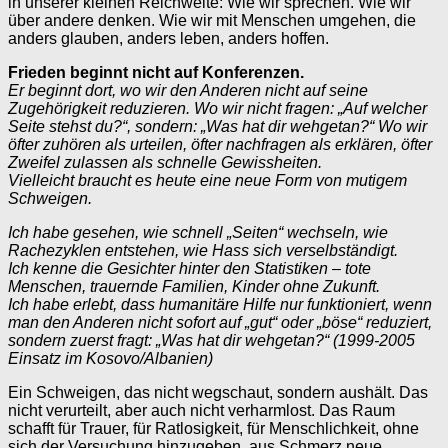
in unserer kleinen Reichweite: Wie wir sprechen. Wie wir
über andere denken. Wie wir mit Menschen umgehen, die
anders glauben, anders leben, anders hoffen.
Frieden beginnt nicht auf Konferenzen.
Er beginnt dort, wo wir den Anderen nicht auf seine
Zugehörigkeit reduzieren. Wo wir nicht fragen: „Auf welcher
Seite stehst du?“, sondern: „Was hat dir wehgetan?“ Wo wir
öfter zuhören als urteilen, öfter nachfragen als erklären, öfter
Zweifel zulassen als schnelle Gewissheiten.
Vielleicht braucht es heute eine neue Form von mutigem
Schweigen.
Ich habe gesehen, wie schnell „Seiten“ wechseln, wie
Rachezyklen entstehen, wie Hass sich verselbständigt.
Ich kenne die Gesichter hinter den Statistiken – tote
Menschen, trauernde Familien, Kinder ohne Zukunft.
Ich habe erlebt, dass humanitäre Hilfe nur funktioniert, wenn
man den Anderen nicht sofort auf „gut“ oder „böse“ reduziert,
sondern zuerst fragt: „Was hat dir wehgetan?“ (1999-2005
Einsatz im Kosovo/Albanien)
Ein Schweigen, das nicht wegschaut, sondern aushält. Das
nicht verurteilt, aber auch nicht verharmlost. Das Raum
schafft für Trauer, für Ratlosigkeit, für Menschlichkeit, ohne
sich der Versuchung hinzugeben, aus Schmerz neue