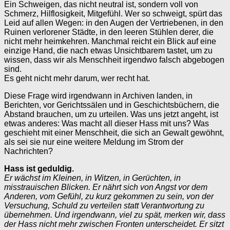
Ein Schweigen, das nicht neutral ist, sondern voll von
Schmerz, Hilflosigkeit, Mitgefühl. Wer so schweigt, spürt das
Leid auf allen Wegen: in den Augen der Vertriebenen, in den
Ruinen verlorener Städte, in den leeren Stühlen derer, die
nicht mehr heimkehren. Manchmal reicht ein Blick auf eine
einzige Hand, die nach etwas Unsichtbarem tastet, um zu
wissen, dass wir als Menschheit irgendwo falsch abgebogen
sind.
Es geht nicht mehr darum, wer recht hat.
Diese Frage wird irgendwann in Archiven landen, in
Berichten, vor Gerichtssälen und in Geschichtsbüchern, die
Abstand brauchen, um zu urteilen. Was uns jetzt angeht, ist
etwas anderes: Was macht all dieser Hass mit uns? Was
geschieht mit einer Menschheit, die sich an Gewalt gewöhnt,
als sei sie nur eine weitere Meldung im Strom der
Nachrichten?
Hass ist geduldig.
Er wächst im Kleinen, in Witzen, in Gerüchten, in
misstrauischen Blicken. Er nährt sich von Angst vor dem
Anderen, vom Gefühl, zu kurz gekommen zu sein, von der
Versuchung, Schuld zu verteilen statt Verantwortung zu
übernehmen. Und irgendwann, viel zu spät, merken wir, dass
der Hass nicht mehr zwischen Fronten unterscheidet. Er sitzt