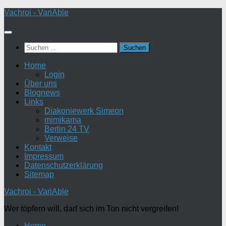
Zum
Vachroi - VariAble
Inhalt
springen
Suchen
nach:
Home
Login
Über uns
Blognews
Links
Diakoniewerk Simeon
mimikama
Berlin 24 TV
Verweise
Kontakt
Impressum
Datenschutzerklärung
Sitemap
Vachroi - VariAble
Wer töpfern will, darf sich im Ton nicht vergreifen!
Home