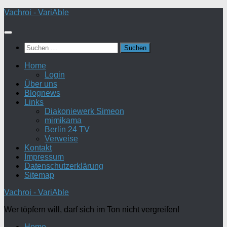
Zum
Vachroi - VariAble
Inhalt
springen
Suchen
nach:
Home
Login
Über uns
Blognews
Links
Diakoniewerk Simeon
mimikama
Berlin 24 TV
Verweise
Kontakt
Impressum
Datenschutzerklärung
Sitemap
Vachroi - VariAble
Wer töpfern will, darf sich im Ton nicht vergreifen!
Home