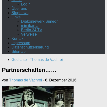
Login
Über uns
Blognews
Links
Diakoniewerk Simeon
mimikama
Berlin 24 TV
Verweise
Kontakt
Impressum
Datenschutzerklärung
Sitemap
Gedichte - Thomas de Vachroi
Partnerschaften……
von
Thomas de Vachroi
·
6. Dezember 2016