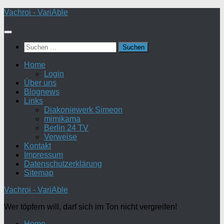
Zum
Vachroi - VariAble
Inhalt
springen
Suchen
nach:
Home
Login
Über uns
Blognews
Links
Diakoniewerk Simeon
mimikama
Berlin 24 TV
Verweise
Kontakt
Impressum
Datenschutzerklärung
Sitemap
Vachroi - VariAble
Wer töpfern will, darf sich im Ton nicht vergreifen!
Home