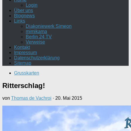
Login
Über uns
Blognews
Links
Diakoniewerk Simeon
mimikama
Berlin 24 TV
Verweise
Kontakt
Impressum
Datenschutzerklärung
Sitemap
Grusskarten
Ritterschlag!
von
Thomas de Vachroi
·
20. Mai 2015