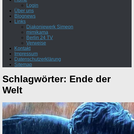
Login
Über uns
Blognews
Links
Diakoniewerk Simeon
mimikama
Berlin 24 TV
Verweise
Kontakt
Impressum
Datenschutzerklärung
Sitemap
Schlagwörter:
Ende der
Welt