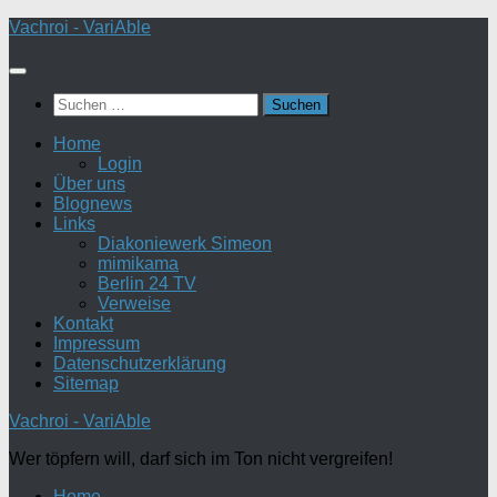
Zum
Vachroi - VariAble
Inhalt
springen
Suchen
nach:
Home
Login
Über uns
Blognews
Links
Diakoniewerk Simeon
mimikama
Berlin 24 TV
Verweise
Kontakt
Impressum
Datenschutzerklärung
Sitemap
Vachroi - VariAble
Wer töpfern will, darf sich im Ton nicht vergreifen!
Home