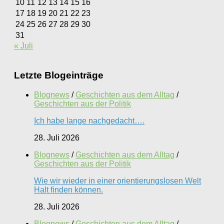
10
11
12
13
14
15
16
17
18
19
20
21
22
23
24
25
26
27
28
29
30
31
« Juli
Letzte Blogeinträge
Blognews
/
Geschichten aus dem Alltag
/
Geschichten aus der Politik
Ich habe lange nachgedacht….
28. Juli 2026
Blognews
/
Geschichten aus dem Alltag
/
Geschichten aus der Politik
Wie wir wieder in einer orientierungslosen Welt
Halt finden können.
28. Juli 2026
Blognews
/
Geschichten aus dem Alltag
/