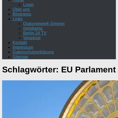
Login
Über uns
Blognews
Links
Diakoniewerk Simeon
mimikama
Berlin 24 TV
Verweise
Kontakt
Impressum
Datenschutzerklärung
Sitemap
Schlagwörter:
EU Parlament