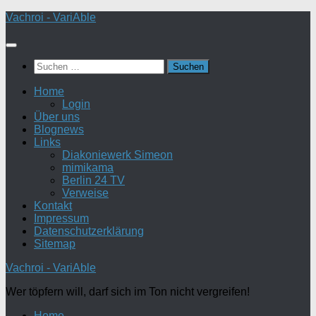
Zum
Vachroi - VariAble
Inhalt
springen
Suchen
nach:
Home
Login
Über uns
Blognews
Links
Diakoniewerk Simeon
mimikama
Berlin 24 TV
Verweise
Kontakt
Impressum
Datenschutzerklärung
Sitemap
Vachroi - VariAble
Wer töpfern will, darf sich im Ton nicht vergreifen!
Home