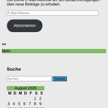
über neue Beiträge zu erhalten.
E-
Mail-
Adresse
Abonnieren
Mehr
Suche
Suchen
nach:
August 2026
M
D
M
D
F
S
S
1
2
3
4
5
6
7
8
9