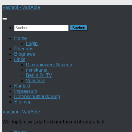
Zum
Vachroi - VariAble
Inhalt
springen
Suchen
nach:
Home
Login
Über uns
Blognews
Links
Diakoniewerk Simeon
mimikama
Berlin 24 TV
Verweise
Kontakt
Impressum
Datenschutzerklärung
Sitemap
Vachroi - VariAble
Wer töpfern will, darf sich im Ton nicht vergreifen!
Home