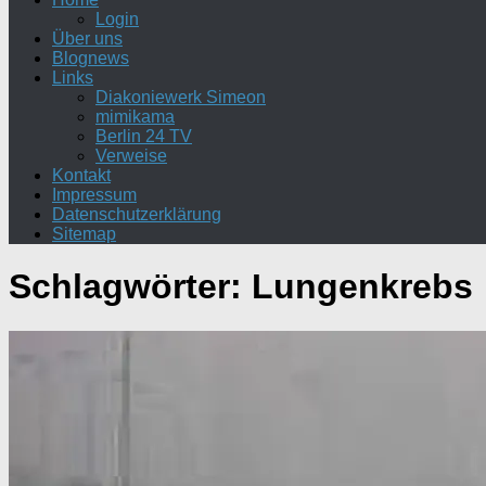
Login
Über uns
Blognews
Links
Diakoniewerk Simeon
mimikama
Berlin 24 TV
Verweise
Kontakt
Impressum
Datenschutzerklärung
Sitemap
Schlagwörter:
Lungenkrebs