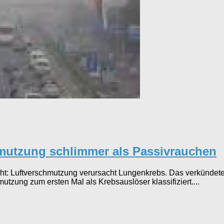
hmutzung schlimmer als Passivrauchen
cht: Luftverschmutzung verursacht Lungenkrebs. Das verkündete 
zung zum ersten Mal als Krebsauslöser klassifiziert....