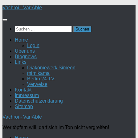
Zum
Vachroi - VariAble
Inhalt
springen
Suchen
nach:
Home
Login
Über uns
Blognews
Links
Diakoniewerk Simeon
mimikama
Berlin 24 TV
Verweise
Kontakt
Impressum
Datenschutzerklärung
Sitemap
Vachroi - VariAble
Wer töpfern will, darf sich im Ton nicht vergreifen!
Home