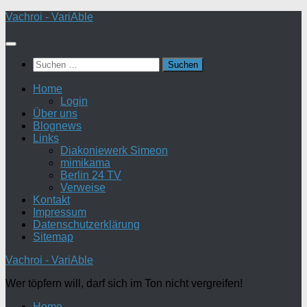
Zum
Vachroi - VariAble
Inhalt
springen
Suchen
nach:
Home
Login
Über uns
Blognews
Links
Diakoniewerk Simeon
mimikama
Berlin 24 TV
Verweise
Kontakt
Impressum
Datenschutzerklärung
Sitemap
Vachroi - VariAble
Wer töpfern will, darf sich im Ton nicht vergreifen!
Home