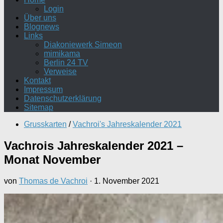
Login
Über uns
Blognews
Links
Diakoniewerk Simeon
mimikama
Berlin 24 TV
Verweise
Kontakt
Impressum
Datenschutzerklärung
Sitemap
Grusskarten
/
Vachroi's Jahreskalender 2021
Vachrois Jahreskalender 2021 –
Monat November
von
Thomas de Vachroi
·
1. November 2021