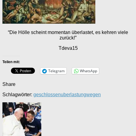
“Die Hölle scheint momentan überlastet, es kehren viele
zurück!”
Tdeva15
Teilen mit:
Telegram
WhatsApp
Share
Schlagwörter:
geschlossen
uberlastung
wegen