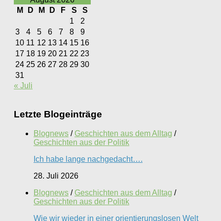
M
D
M
D
F
S
S
1
2
3
4
5
6
7
8
9
10
11
12
13
14
15
16
17
18
19
20
21
22
23
24
25
26
27
28
29
30
31
« Juli
Letzte Blogeinträge
Blognews
/
Geschichten aus dem Alltag
/
Geschichten aus der Politik
Ich habe lange nachgedacht….
28. Juli 2026
Blognews
/
Geschichten aus dem Alltag
/
Geschichten aus der Politik
Wie wir wieder in einer orientierungslosen Welt