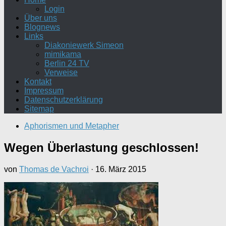
Login
Über uns
Blognews
Links
Diakoniewerk Simeon
mimikama
Berlin 24 TV
Verweise
Kontakt
Impressum
Datenschutzerklärung
Sitemap
Aphorismen und Metapher
Wegen Überlastung geschlossen!
von
Thomas de Vachroi
·
16. März 2015