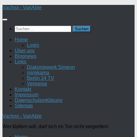
Zum
Vachroi - VariAble
Inhalt
springen
Suchen
nach:
Home
Login
Über uns
Blognews
Links
Diakoniewerk Simeon
mimikama
Berlin 24 TV
Verweise
Kontakt
Impressum
Datenschutzerklärung
Sitemap
Vachroi - VariAble
Wer töpfern will, darf sich im Ton nicht vergreifen!
Home