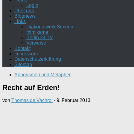
Login
Über uns
Blognews
Links
Diakoniewerk Simeon
mimikama
Berlin 24 TV
Verweise
Kontakt
Impressum
Datenschutzerklärung
Sitemap
Aphorismen und Metapher
Recht auf Erden!
von
Thomas de Vachroi
·
9. Februar 2013