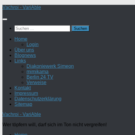
Zum
Vachroi - VariAble
Inhalt
springen
Suchen
nach:
Home
Login
Über uns
Blognews
Links
Diakoniewerk Simeon
mimikama
Berlin 24 TV
Verweise
Kontakt
Impressum
Datenschutzerklärung
Sitemap
Vachroi - VariAble
Wer töpfern will, darf sich im Ton nicht vergreifen!
Home