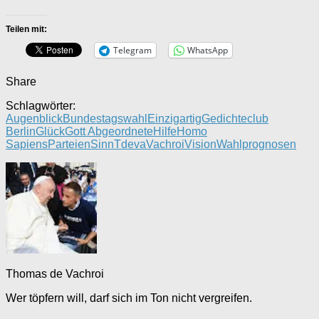
Teilen mit:
Telegram
WhatsApp
Share
Schlagwörter:
Augenblick
Bundestagswahl
Einzigartig
Gedichteclub
Berlin
Glück
Gott Abgeordnete
Hilfe
Homo
Sapiens
Parteien
Sinn
Tdeva
Vachroi
Vision
Wahlprognosen
Thomas de Vachroi
Wer töpfern will, darf sich im Ton nicht vergreifen.