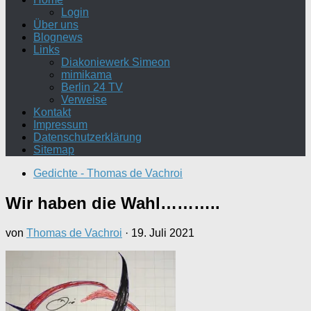
Login
Über uns
Blognews
Links
Diakoniewerk Simeon
mimikama
Berlin 24 TV
Verweise
Kontakt
Impressum
Datenschutzerklärung
Sitemap
Gedichte - Thomas de Vachroi
Wir haben die Wahl………..
von
Thomas de Vachroi
·
19. Juli 2021