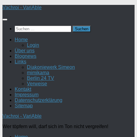
Zum
Vachroi - VariAble
Inhalt
springen
Suchen
nach:
Home
Login
Über uns
Blognews
Links
Diakoniewerk Simeon
mimikama
Berlin 24 TV
Verweise
Kontakt
Impressum
Datenschutzerklärung
Sitemap
Vachroi - VariAble
Wer töpfern will, darf sich im Ton nicht vergreifen!
Home