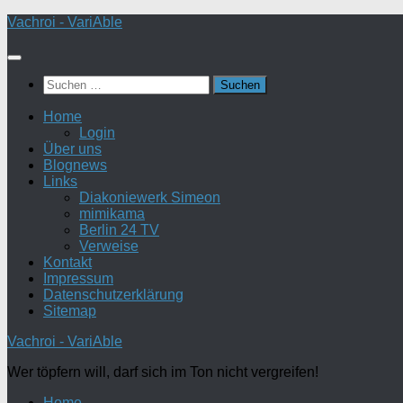
Zum
Vachroi - VariAble
Inhalt
springen
Suchen
nach:
Home
Login
Über uns
Blognews
Links
Diakoniewerk Simeon
mimikama
Berlin 24 TV
Verweise
Kontakt
Impressum
Datenschutzerklärung
Sitemap
Vachroi - VariAble
Wer töpfern will, darf sich im Ton nicht vergreifen!
Home