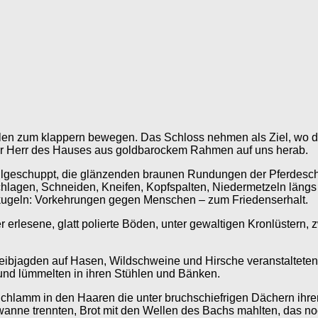
ühlen zum klappern bewegen. Das Schloss nehmen als Ziel, wo d
er Herr des Hauses aus goldbarockem Rahmen auf uns herab.
llgeschuppt, die glänzenden braunen Rundungen der Pferdesch
Schlagen, Schneiden, Kneifen, Kopfspalten, Niedermetzeln län
kugeln: Vorkehrungen gegen Menschen – zum Friedenserhalt.
erlesene, glatt polierte Böden, unter gewaltigen Kronlüstern,
eibjagden auf Hasen, Wildschweine und Hirsche veranstaltete
 und lümmelten in ihren Stühlen und Bänken.
hlamm in den Haaren die unter bruchschiefrigen Dächern ihre
fwanne trennten, Brot mit den Wellen des Bachs mahlten, das n