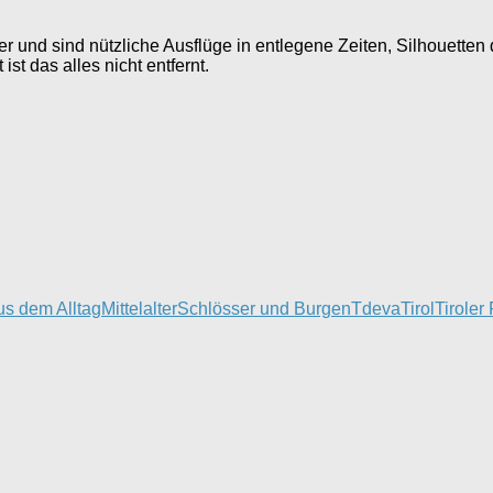
er und sind nützliche Ausflüge in entlegene Zeiten, Silhouetten
st das alles nicht entfernt.
us dem Alltag
Mittelalter
Schlösser und Burgen
Tdeva
Tirol
Tiroler