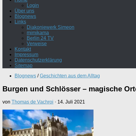
Login
Über uns
Blognews
Links
Diakoniewerk Simeon
mimikama
Berlin 24 TV
Verweise
Kontakt
Impressum
Datenschutzerklärung
Sitemap
Blognews
/
Geschichten aus dem Alltag
Burgen und Schlösser – magische Orte
von
Thomas de Vachroi
·
14. Juli 2021