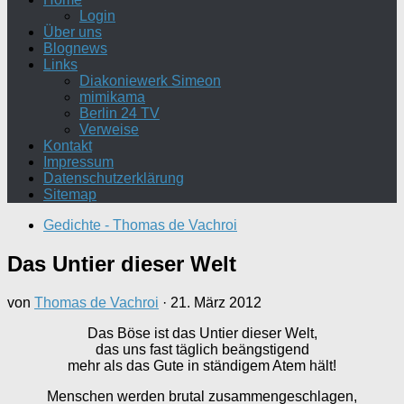
Login
Über uns
Blognews
Links
Diakoniewerk Simeon
mimikama
Berlin 24 TV
Verweise
Kontakt
Impressum
Datenschutzerklärung
Sitemap
Gedichte - Thomas de Vachroi
Das Untier dieser Welt
von
Thomas de Vachroi
·
21. März 2012
Das Böse ist das Untier dieser Welt,
das uns fast täglich beängstigend
mehr als das Gute in ständigem Atem hält!
Menschen werden brutal zusammengeschlagen,