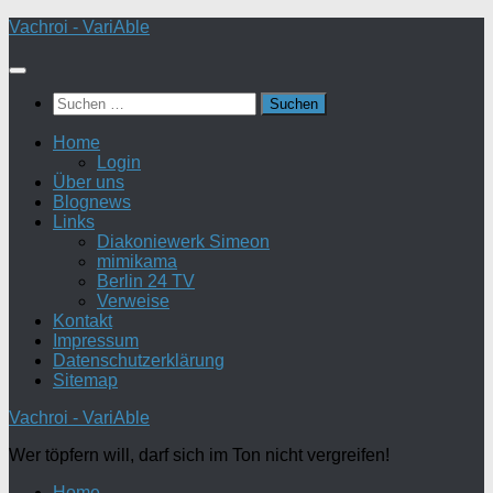
Zum
Vachroi - VariAble
Inhalt
springen
Suchen
nach:
Home
Login
Über uns
Blognews
Links
Diakoniewerk Simeon
mimikama
Berlin 24 TV
Verweise
Kontakt
Impressum
Datenschutzerklärung
Sitemap
Vachroi - VariAble
Wer töpfern will, darf sich im Ton nicht vergreifen!
Home