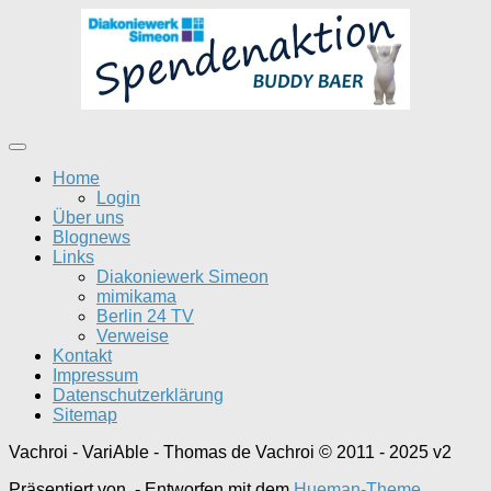
Home
Login
Über uns
Blognews
Links
Diakoniewerk Simeon
mimikama
Berlin 24 TV
Verweise
Kontakt
Impressum
Datenschutzerklärung
Sitemap
Vachroi - VariAble - Thomas de Vachroi © 2011 - 2025 v2
Präsentiert von
- Entworfen mit dem
Hueman-Theme