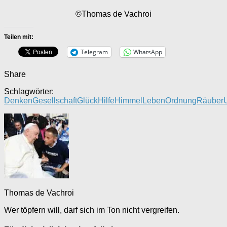
©Thomas de Vachroi
Teilen mit:
Telegram
WhatsApp
Share
Schlagwörter:
Denken
Gesellschaft
Glück
Hilfe
Himmel
Leben
Ordnung
Räuber
Thomas de Vachroi
Wer töpfern will, darf sich im Ton nicht vergreifen.