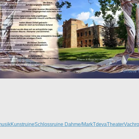
usik
Kunstruine
Schlossruine Dahme/Mark
Tdeva
Theater
Vachro