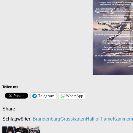
Teilen mit:
Telegram
WhatsApp
Share
Schlagwörter:
Brandenburg
Grusskarten
Hall of Fame
Kammerm