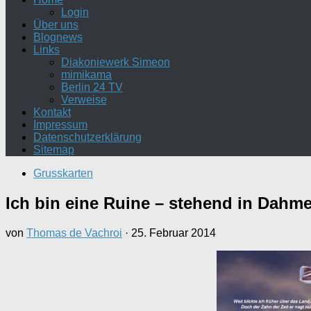
Login
Über uns
Blognews
Links
Diakoniewerk Simeon
mimikama
Berlin 24 TV
Verweise
Kontakt
Impressum
Datenschutzerklärung
Sitemap
Grusskarten
Ich bin eine Ruine – stehend in Dahm
von
Thomas de Vachroi
·
25. Februar 2014