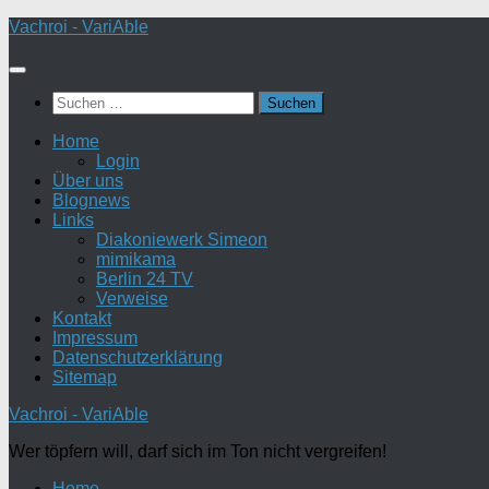
Zum
Vachroi - VariAble
Inhalt
springen
Suchen
nach:
Home
Login
Über uns
Blognews
Links
Diakoniewerk Simeon
mimikama
Berlin 24 TV
Verweise
Kontakt
Impressum
Datenschutzerklärung
Sitemap
Vachroi - VariAble
Wer töpfern will, darf sich im Ton nicht vergreifen!
Home