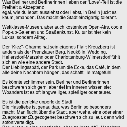
Was Berliner und Berlinerinnen lieben der “Love”-Teil ist die
Freiheit & Akzeptanz
egal, wie du lebst, aussiehst oder liebst, in Berlin juckt es
kaum jemanden. Das macht die Stadt einzigartig tolerant.
Weltklasse-Museen, aber auch kostenlose Open-Airs, coole
Pop-up-Galerien und Straßenkunst. Kultur ist hier kein
Luxus, sondern Alltag.
Der “Kiez”- Charme hat sein eigenes Flair: Kreuzberg ist
anders als der Prenzlauer Berg, Neukölln, Wedding,
Hellersdorf-Marzahn oder Charlottenburg-Wilmersdorf fühlt
sich an wie eine andere Stadt.
Der Lieblingsspäti, der Park um die Ecke, das Café, in dem
alle deine Nachbarn hängen, das schafft Heimatgefühl.
Es könnte schlimmer sein. Berliner und Berlinerinnen
beschweren sich gern, aber tief im Inneren wissen sie:
Woanders ist es oft langweiliger, spießiger oder teurer.
Es ist die perfekte unperfekte Stadt
Die Hassliebe ist genau das, was Berlin so besonders
macht. Man flucht über die Stadt, aber wehe, eine oder einer
Zuagroaster (Zugezogene) beschwert sich zu laut, dann wird
sofort verteidigt.