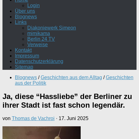
Login
Über uns
Blognews
Links
Diakoniewerk Simeon
mimikama
Berlin 24 TV
Verweise
Kontakt
Impressum
Datenschutzerklärung
Sitemap
Blognews
/
Geschichten aus dem Alltag
/
Geschichten
aus der Politik
Ja, diese “Hassliebe” der Berliner zu
ihrer Stadt ist fast schon legendär.
von
Thomas de Vachroi
·
17. Juni 2025