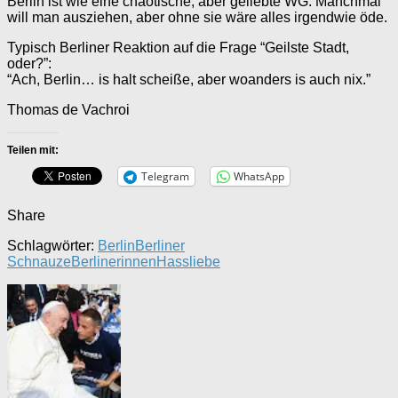
Berlin ist wie eine chaotische, aber geliebte WG: Manchmal
will man ausziehen, aber ohne sie wäre alles irgendwie öde.
Typisch Berliner Reaktion auf die Frage “Geilste Stadt,
oder?”:
“Ach, Berlin… is halt scheiße, aber woanders is auch nix.”
Thomas de Vachroi
Teilen mit:
Telegram
WhatsApp
Share
Schlagwörter:
Berlin
Berliner
Schnauze
Berlinerinnen
Hassliebe