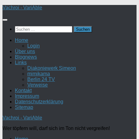
Zum
Vachroi - VariAble
Inhalt
springen
Suchen
nach:
Home
Login
Über uns
Blognews
Links
Diakoniewerk Simeon
mimikama
Berlin 24 TV
Verweise
Kontakt
Impressum
Datenschutzerklärung
Sitemap
Vachroi - VariAble
Wer töpfern will, darf sich im Ton nicht vergreifen!
Home