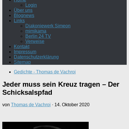
Login
Über uns
Blognews
Links
Diakoniewerk Simeon
mimikama
Berlin 24 TV
Verweise
Kontakt
Impressum
Datenschutzerklärung
Sitemap
Gedichte - Thomas de Vachroi
Jeder muss sein Kreuz tragen – Der
Schicksalspfad
von
Thomas de Vachroi
·
14. Oktober 2020