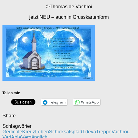
©Thomas de Vachroi
jetzt NEU – auch in Grusskartenform
Teilen mit:
Telegram
WhatsApp
Share
Schlagwörter:
Gedichte
Kreuz
Leben
Schicksalspfad
Tdeva
Treppe
Vachroi-
VariAble
Vergänglich