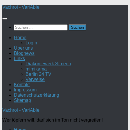
Zum
Vachroi - VariAble
Inhalt
springen
Suchen
nach:
Home
Login
Über uns
Blognews
Links
Diakoniewerk Simeon
mimikama
Berlin 24 TV
Verweise
Kontakt
Impressum
Datenschutzerklärung
Sitemap
Vachroi - VariAble
Wer töpfern will, darf sich im Ton nicht vergreifen!
Home