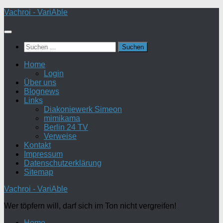
Zum
Vachroi - VariAble
Inhalt
springen
Suchen
nach:
Home
Login
Über uns
Blognews
Links
Diakoniewerk Simeon
mimikama
Berlin 24 TV
Verweise
Kontakt
Impressum
Datenschutzerklärung
Sitemap
Vachroi - VariAble
Wer töpfern will, darf sich im Ton nicht vergreifen!
Home