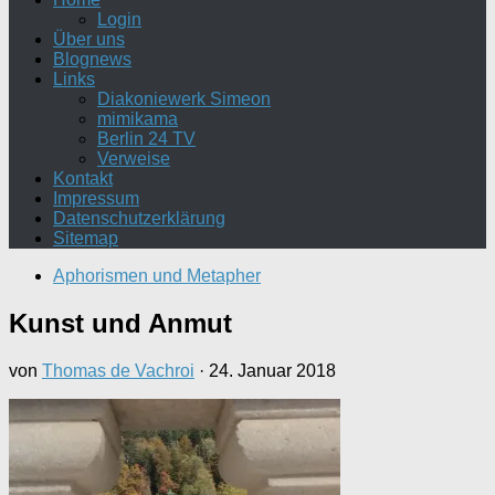
Login
Über uns
Blognews
Links
Diakoniewerk Simeon
mimikama
Berlin 24 TV
Verweise
Kontakt
Impressum
Datenschutzerklärung
Sitemap
Aphorismen und Metapher
Kunst und Anmut
von
Thomas de Vachroi
·
24. Januar 2018