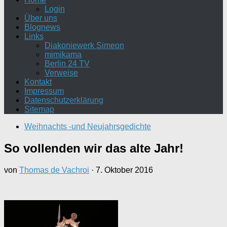
Login
Über uns
Blognews
Links
Diakoniewerk Simeon
mimikama
Berlin 24 TV
Verweise
Kontakt
Impressum
Datenschutzerklärung
Sitemap
Weihnachts -und Neujahrsgedichte
So vollenden wir das alte Jahr!
von
Thomas de Vachroi
·
7. Oktober 2016