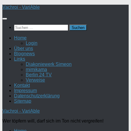
Zum
Vachroi - VariAble
Inhalt
springen
Suchen
nach:
Home
Login
Über uns
Blognews
Links
Diakoniewerk Simeon
mimikama
Berlin 24 TV
Verweise
Kontakt
Impressum
Datenschutzerklärung
Sitemap
Vachroi - VariAble
Wer töpfern will, darf sich im Ton nicht vergreifen!
Home