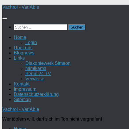
Zum
Vachroi - VariAble
Inhalt
springen
Suchen
nach:
Home
Login
Über uns
Blognews
Links
Diakoniewerk Simeon
mimikama
Berlin 24 TV
Verweise
Kontakt
Impressum
Datenschutzerklärung
Sitemap
Vachroi - VariAble
Wer töpfern will, darf sich im Ton nicht vergreifen!
Home