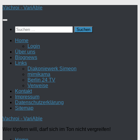
Zum
Vachroi - VariAble
Inhalt
springen
Suchen
nach:
Home
Login
Über uns
Blognews
Links
Diakoniewerk Simeon
mimikama
Berlin 24 TV
Verweise
Kontakt
Impressum
Datenschutzerklärung
Sitemap
Vachroi - VariAble
Wer töpfern will, darf sich im Ton nicht vergreifen!
Home