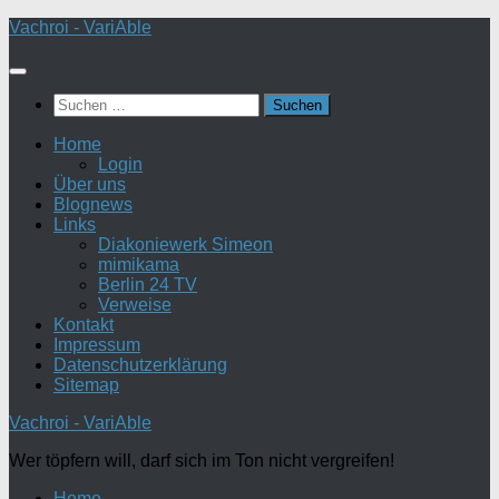
Zum
Vachroi - VariAble
Inhalt
springen
Suchen
nach:
Home
Login
Über uns
Blognews
Links
Diakoniewerk Simeon
mimikama
Berlin 24 TV
Verweise
Kontakt
Impressum
Datenschutzerklärung
Sitemap
Vachroi - VariAble
Wer töpfern will, darf sich im Ton nicht vergreifen!
Home