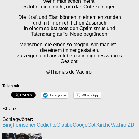
wenn man schon meint,
es lohnt nicht mehr, um das Gute zu ringen.
Die Kraft und Elan können in einem entzünden
und mit ihrem ehrlichen Zuspruch
in einem selbst stets den Optimismus und
Tatendrang auf`s Neue begründen.
Menschen, die einen so mögen, wie man ist –
die einem immer gestatten,
zu zeigen und auszuleben sein eigenes wahres
Gesicht!
©Thomas de Vachroi
Teilen mit:
Telegram
WhatsApp
Share
Schlagwörter:
Bing
Fernsehen
Gedichte
Glaube
Googe
Gott
Kirche
Vachroi
ZDF