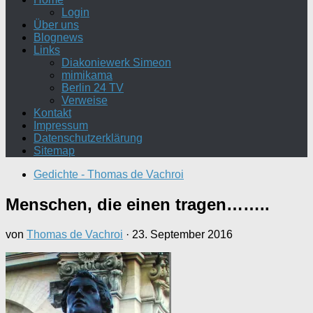
Login
Über uns
Blognews
Links
Diakoniewerk Simeon
mimikama
Berlin 24 TV
Verweise
Kontakt
Impressum
Datenschutzerklärung
Sitemap
Gedichte - Thomas de Vachroi
Menschen, die einen tragen……..
von
Thomas de Vachroi
·
23. September 2016