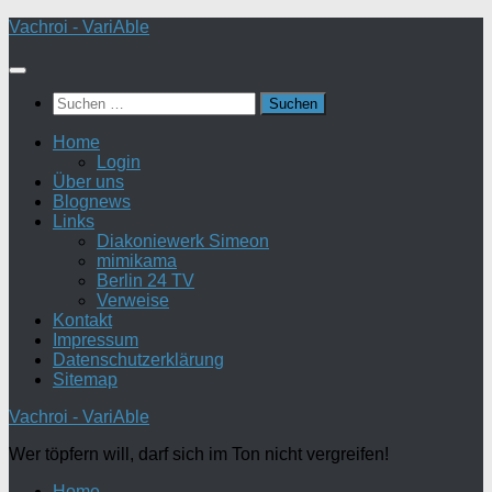
Zum
Vachroi - VariAble
Inhalt
springen
Suchen
nach:
Home
Login
Über uns
Blognews
Links
Diakoniewerk Simeon
mimikama
Berlin 24 TV
Verweise
Kontakt
Impressum
Datenschutzerklärung
Sitemap
Vachroi - VariAble
Wer töpfern will, darf sich im Ton nicht vergreifen!
Home