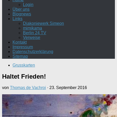
Login
Über uns
Blognews
Links
Diakoniewerk Simeon
mimikama
Berlin 24 TV
Verweise
Kontakt
Impressum
Datenschutzerklärung
Sitemap
Grusskarten
Haltet Frieden!
von
Thomas de Vachroi
·
23. September 2016