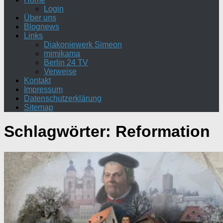
Login
Über uns
Blognews
Links
Diakoniewerk Simeon
mimikama
Berlin 24 TV
Verweise
Kontakt
Impressum
Datenschutzerklärung
Sitemap
Schlagwörter:
Reformation