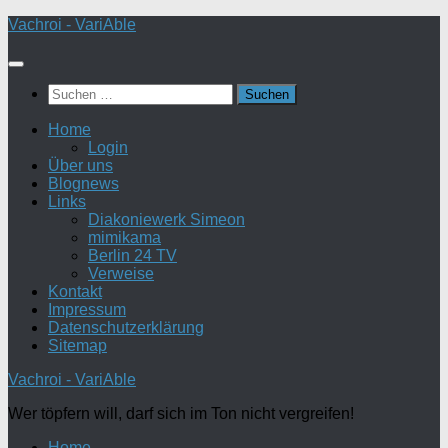
Zum
Vachroi - VariAble
Inhalt
springen
Suchen
nach:
Home
Login
Über uns
Blognews
Links
Diakoniewerk Simeon
mimikama
Berlin 24 TV
Verweise
Kontakt
Impressum
Datenschutzerklärung
Sitemap
Vachroi - VariAble
Wer töpfern will, darf sich im Ton nicht vergreifen!
Home