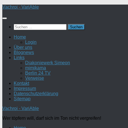
Zum
Vachroi - VariAble
Inhalt
springen
Suchen
nach:
Home
Login
Über uns
Blognews
Links
Diakoniewerk Simeon
mimikama
Berlin 24 TV
Verweise
Kontakt
Impressum
Datenschutzerklärung
Sitemap
Vachroi - VariAble
Wer töpfern will, darf sich im Ton nicht vergreifen!
Home