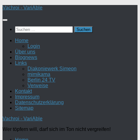
Zum
Vachroi - VariAble
Inhalt
springen
Suchen
nach:
Home
Login
Über uns
Blognews
Links
Diakoniewerk Simeon
mimikama
Berlin 24 TV
Verweise
Kontakt
Impressum
Datenschutzerklärung
Sitemap
Vachroi - VariAble
Wer töpfern will, darf sich im Ton nicht vergreifen!
Home