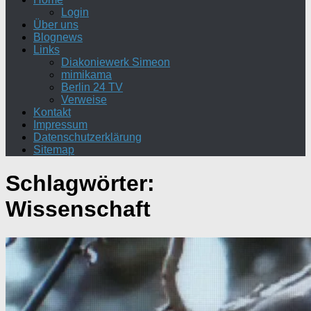
Login
Über uns
Blognews
Links
Diakoniewerk Simeon
mimikama
Berlin 24 TV
Verweise
Kontakt
Impressum
Datenschutzerklärung
Sitemap
Schlagwörter:
Wissenschaft