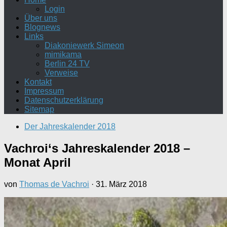
Login
Über uns
Blognews
Links
Diakoniewerk Simeon
mimikama
Berlin 24 TV
Verweise
Kontakt
Impressum
Datenschutzerklärung
Sitemap
Der Jahreskalender 2018
Vachroi‘s Jahreskalender 2018 –
Monat April
von
Thomas de Vachroi
·
31. März 2018