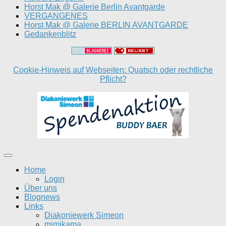
Horst Mak @ Galerie Berlin Avantgarde
VERGANGENES
Horst Mak @ Galerie BERLIN AVANTGARDE
Gedankenblitz
Cookie-Hinweis auf Webseiten: Quatsch oder rechtliche
Pflicht?
Home
Login
Über uns
Blognews
Links
Diakoniewerk Simeon
mimikama