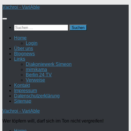
Zum
Vachroi - VariAble
Inhalt
springen
Suchen
nach:
Home
Login
Über uns
Blognews
Links
Diakoniewerk Simeon
mimikama
Berlin 24 TV
Verweise
Kontakt
Impressum
Datenschutzerklärung
Sitemap
Vachroi - VariAble
Wer töpfern will, darf sich im Ton nicht vergreifen!
Home