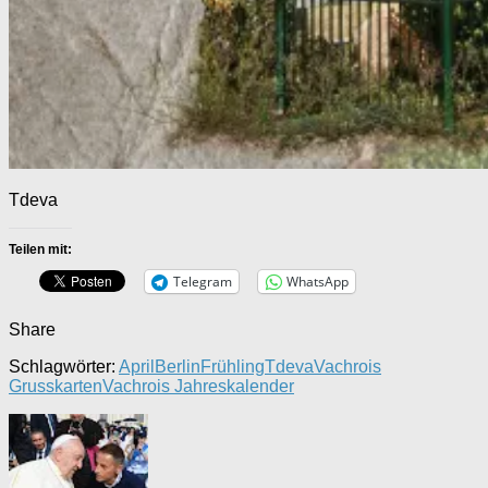
Tdeva
Teilen mit:
Telegram
WhatsApp
Share
Schlagwörter:
April
Berlin
Frühling
Tdeva
Vachrois
Grusskarten
Vachrois Jahreskalender