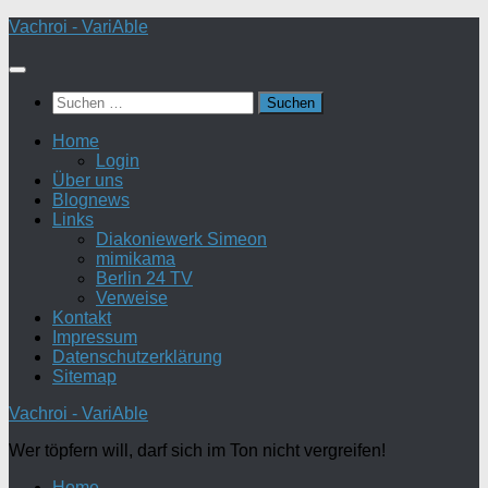
Zum
Vachroi - VariAble
Inhalt
springen
Suchen
nach:
Home
Login
Über uns
Blognews
Links
Diakoniewerk Simeon
mimikama
Berlin 24 TV
Verweise
Kontakt
Impressum
Datenschutzerklärung
Sitemap
Vachroi - VariAble
Wer töpfern will, darf sich im Ton nicht vergreifen!
Home