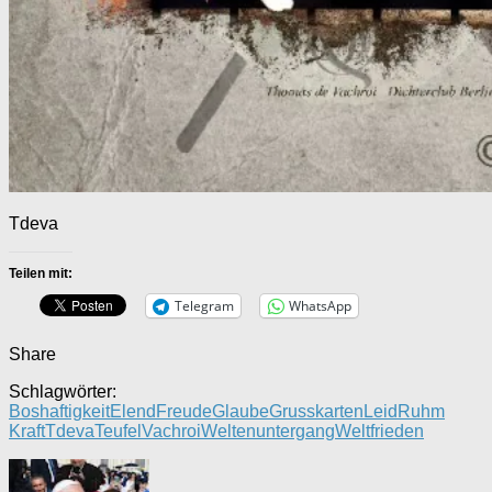
Tdeva
Teilen mit:
Telegram
WhatsApp
Share
Schlagwörter:
Boshaftigkeit
Elend
Freude
Glaube
Grusskarten
Leid
Ruhm
Kraft
Tdeva
Teufel
Vachroi
Weltenuntergang
Weltfrieden