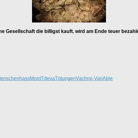
ne Gesellschaft die billigst kauft, wird am Ende teuer bezahl
enschenhass
Mord
Tdeva
Tötungen
Vachroi-VariAble