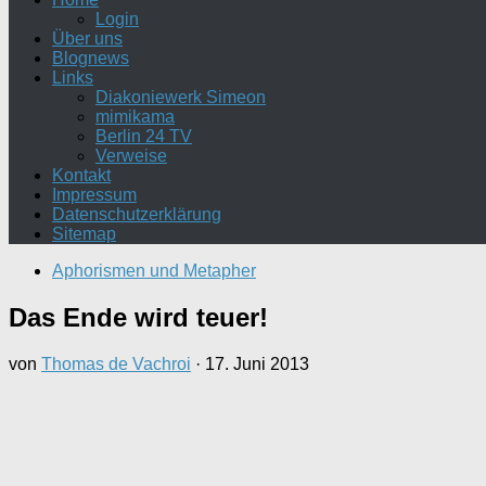
Login
Über uns
Blognews
Links
Diakoniewerk Simeon
mimikama
Berlin 24 TV
Verweise
Kontakt
Impressum
Datenschutzerklärung
Sitemap
Aphorismen und Metapher
Das Ende wird teuer!
von
Thomas de Vachroi
·
17. Juni 2013