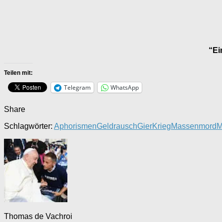
“Ei
Teilen mit:
Telegram
WhatsApp
Share
Schlagwörter:
Aphorismen
Geldrausch
Gier
Krieg
Massenmord
M
Thomas de Vachroi