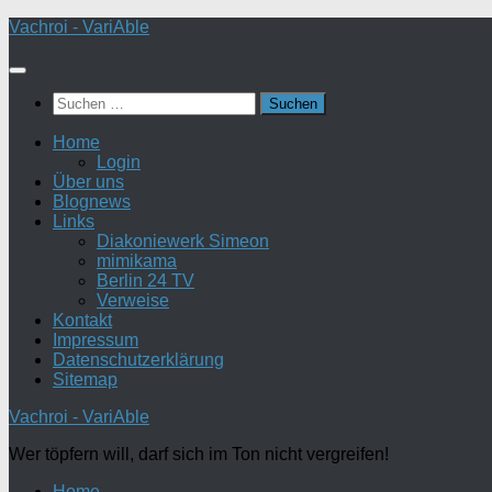
Zum
Vachroi - VariAble
Inhalt
springen
Suchen
nach:
Home
Login
Über uns
Blognews
Links
Diakoniewerk Simeon
mimikama
Berlin 24 TV
Verweise
Kontakt
Impressum
Datenschutzerklärung
Sitemap
Vachroi - VariAble
Wer töpfern will, darf sich im Ton nicht vergreifen!
Home