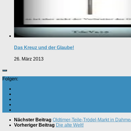
Das Kreuz und der Glaube!
26. März 2013
Folgen:
Nächster Beitrag
Oldtimer-Teile-Trödel-Markt in Dahme
Vorheriger Beitrag
Die alte Welt!