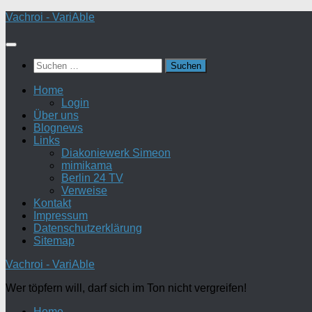
Zum
Vachroi - VariAble
Inhalt
springen
Suchen
nach:
Home
Login
Über uns
Blognews
Links
Diakoniewerk Simeon
mimikama
Berlin 24 TV
Verweise
Kontakt
Impressum
Datenschutzerklärung
Sitemap
Vachroi - VariAble
Wer töpfern will, darf sich im Ton nicht vergreifen!
Home