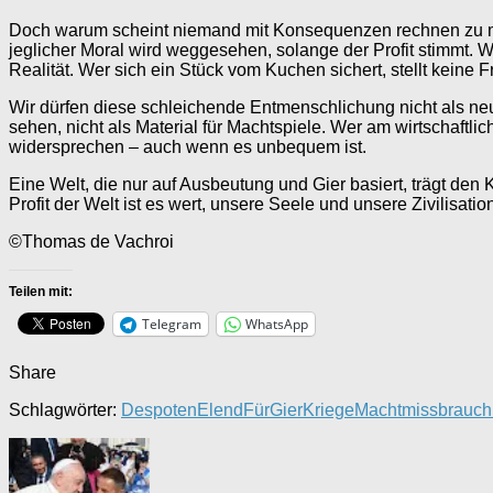
Doch warum scheint niemand mit Konsequenzen rechnen zu müss
jeglicher Moral wird weggesehen, solange der Profit stimmt. W
Realität. Wer sich ein Stück vom Kuchen sichert, stellt keine 
Wir dürfen diese schleichende Entmenschlichung nicht als neu
sehen, nicht als Material für Machtspiele. Wer am wirtschaftl
widersprechen – auch wenn es unbequem ist.
Eine Welt, die nur auf Ausbeutung und Gier basiert, trägt den
Profit der Welt ist es wert, unsere Seele und unsere Zivilisatio
©Thomas de Vachroi
Teilen mit:
Telegram
WhatsApp
Share
Schlagwörter:
Despoten
Elend
Für
Gier
Kriege
Machtmissbrauch