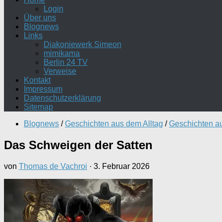
Login
Über uns
Blognews
Links
Diakoniewerk Simeon
mimikama
Berlin 24 TV
Verweise
Kontakt
Impressum
Datenschutzerklärung
Sitemap
Blognews
/
Geschichten aus dem Alltag
/
Geschichten au
Das Schweigen der Satten
von
Thomas de Vachroi
·
3. Februar 2026