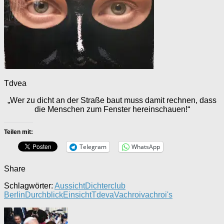
Tdvea
„Wer zu dicht an der Straße baut muss damit rechnen, dass
die Menschen zum Fenster hereinschauen!“
Teilen mit:
Telegram
WhatsApp
Share
Schlagwörter:
Aussicht
Dichterclub
Berlin
Durchblick
Einsicht
Tdeva
Vachroi
vachroi's