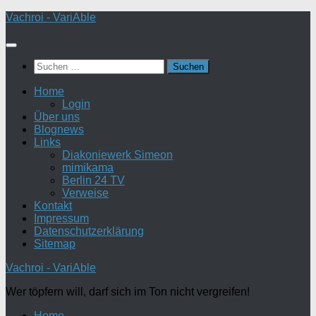
Zum
Vachroi - VariAble
Inhalt
springen
Suchen
nach:
Home
Login
Über uns
Blognews
Links
Diakoniewerk Simeon
mimikama
Berlin 24 TV
Verweise
Kontakt
Impressum
Datenschutzerklärung
Sitemap
Vachroi - VariAble
Wer töpfern will, darf sich im Ton nicht vergreifen!
Home