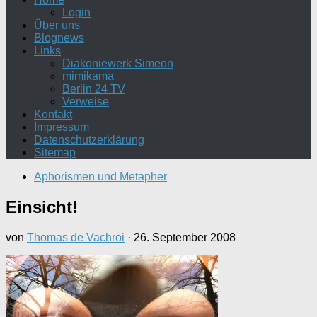
Login
Über uns
Blognews
Links
Diakoniewerk Simeon
mimikama
Berlin 24 TV
Verweise
Kontakt
Impressum
Datenschutzerklärung
Sitemap
Aphorismen und Metapher
Einsicht!
von
Thomas de Vachroi
·
26. September 2008