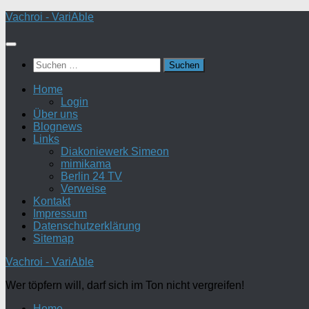
Zum
Vachroi - VariAble
Inhalt
springen
Suchen
nach:
Home
Login
Über uns
Blognews
Links
Diakoniewerk Simeon
mimikama
Berlin 24 TV
Verweise
Kontakt
Impressum
Datenschutzerklärung
Sitemap
Vachroi - VariAble
Wer töpfern will, darf sich im Ton nicht vergreifen!
Home