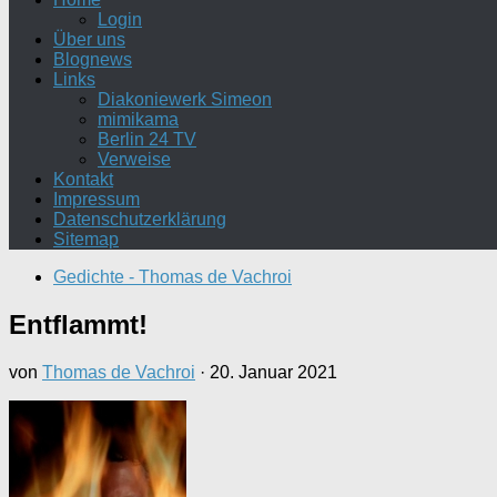
Login
Über uns
Blognews
Links
Diakoniewerk Simeon
mimikama
Berlin 24 TV
Verweise
Kontakt
Impressum
Datenschutzerklärung
Sitemap
Gedichte - Thomas de Vachroi
Entflammt!
von
Thomas de Vachroi
·
20. Januar 2021