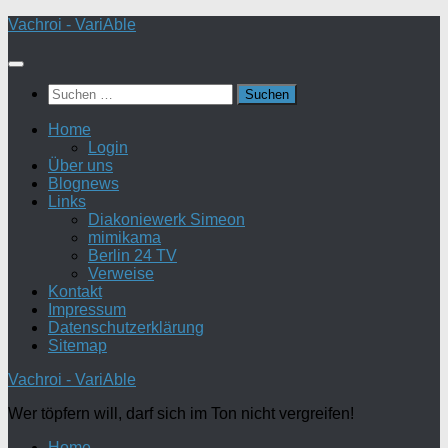
Zum
Vachroi - VariAble
Inhalt
springen
Suchen
nach:
Home
Login
Über uns
Blognews
Links
Diakoniewerk Simeon
mimikama
Berlin 24 TV
Verweise
Kontakt
Impressum
Datenschutzerklärung
Sitemap
Vachroi - VariAble
Wer töpfern will, darf sich im Ton nicht vergreifen!
Home