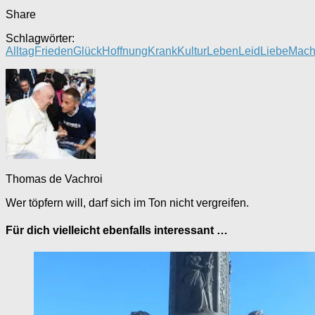
Share
Schlagwörter:
Alltag
Frieden
Glück
Hoffnung
Krank
Kultur
Leben
Leid
Liebe
Mach
Thomas de Vachroi
Wer töpfern will, darf sich im Ton nicht vergreifen.
Für dich vielleicht ebenfalls interessant …