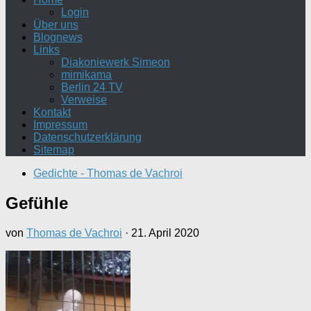
Login
Über uns
Blognews
Links
Diakoniewerk Simeon
mimikama
Berlin 24 TV
Verweise
Kontakt
Impressum
Datenschutzerklärung
Sitemap
Gedichte - Thomas de Vachroi
Gefühle
von
Thomas de Vachroi
·
21. April 2020