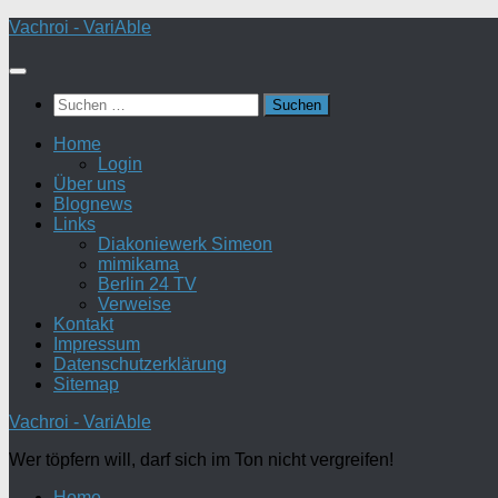
Zum
Vachroi - VariAble
Inhalt
springen
Suchen
nach:
Home
Login
Über uns
Blognews
Links
Diakoniewerk Simeon
mimikama
Berlin 24 TV
Verweise
Kontakt
Impressum
Datenschutzerklärung
Sitemap
Vachroi - VariAble
Wer töpfern will, darf sich im Ton nicht vergreifen!
Home