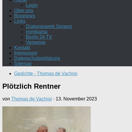
Login
Über uns
Blognews
Links
Diakoniewerk Simeon
mimikama
Berlin 24 TV
Verweise
Kontakt
Impressum
Datenschutzerklärung
Sitemap
Gedichte - Thomas de Vachroi
Plötzlich Rentner
von
Thomas de Vachroi
·
13. November 2023