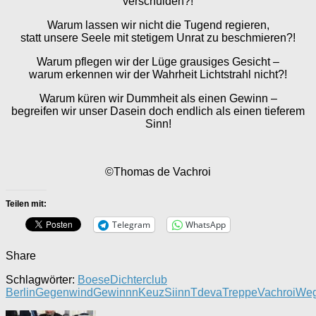
verschulden?!
Warum lassen wir nicht die Tugend regieren,
statt unsere Seele mit stetigem Unrat zu beschmieren?!
Warum pflegen wir der Lüge grausiges Gesicht –
warum erkennen wir der Wahrheit Lichtstrahl nicht?!
Warum küren wir Dummheit als einen Gewinn –
begreifen wir unser Dasein doch endlich als einen tieferem
Sinn!
©Thomas de Vachroi
Teilen mit:
Telegram
WhatsApp
Share
Schlagwörter:
Boese
Dichterclub
Berlin
Gegenwind
Gewinnn
Keuz
Siinn
Tdeva
Treppe
Vachroi
We