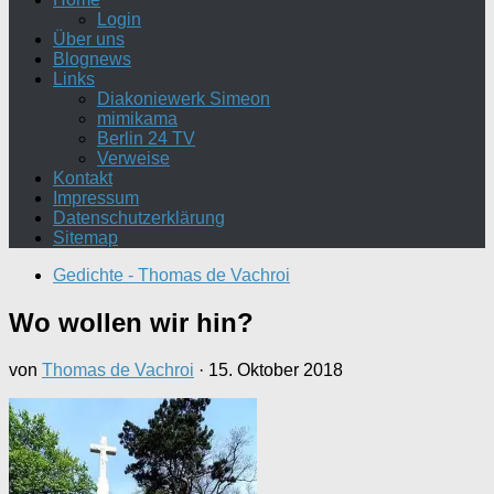
Login
Über uns
Blognews
Links
Diakoniewerk Simeon
mimikama
Berlin 24 TV
Verweise
Kontakt
Impressum
Datenschutzerklärung
Sitemap
Gedichte - Thomas de Vachroi
Wo wollen wir hin?
von
Thomas de Vachroi
·
15. Oktober 2018