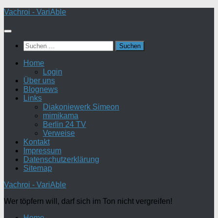
Zum
Vachroi - VariAble
Inhalt
springen
Suchen
nach:
Home
Login
Über uns
Blognews
Links
Diakoniewerk Simeon
mimikama
Berlin 24 TV
Verweise
Kontakt
Impressum
Datenschutzerklärung
Sitemap
Vachroi - VariAble
Wer töpfern will, darf sich im Ton nicht vergreifen!
Home