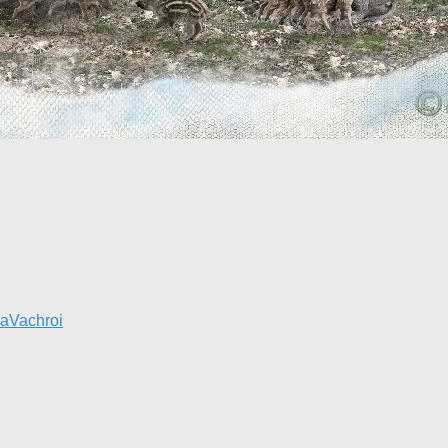
a
Vachroi