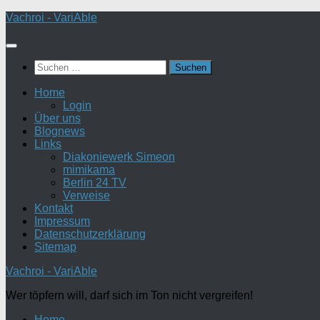
Zum
Vachroi - VariAble
Inhalt
springen
Suchen
nach:
Home
Login
Über uns
Blognews
Links
Diakoniewerk Simeon
mimikama
Berlin 24 TV
Verweise
Kontakt
Impressum
Datenschutzerklärung
Sitemap
Vachroi - VariAble
Wer töpfern will, darf sich im Ton nicht vergreifen!
Home