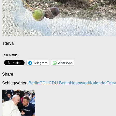
Tdeva
Teilen mit:
Telegram
WhatsApp
Share
Schlagwörter:
Berlin
CDU
CDU Berlin
Hauptstadt
Kalender
Tdev