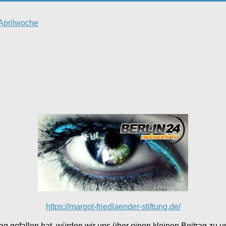
 Aprilwoche
https://margot-friedlaender-stiftung.de/
g gefallen hat, würden wir uns über einen kleinen Beitrag zu un