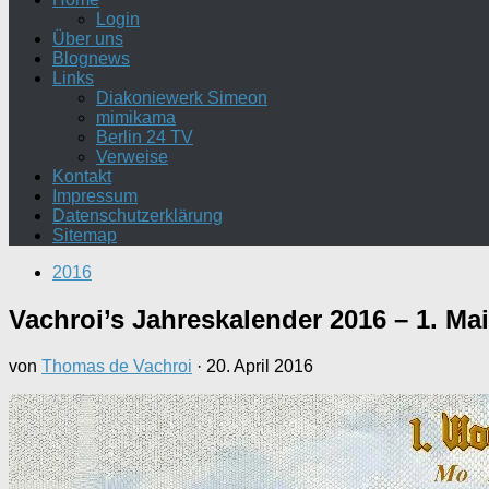
Login
Über uns
Blognews
Links
Diakoniewerk Simeon
mimikama
Berlin 24 TV
Verweise
Kontakt
Impressum
Datenschutzerklärung
Sitemap
2016
Vachroi’s Jahreskalender 2016 – 1. Mai
von
Thomas de Vachroi
·
20. April 2016