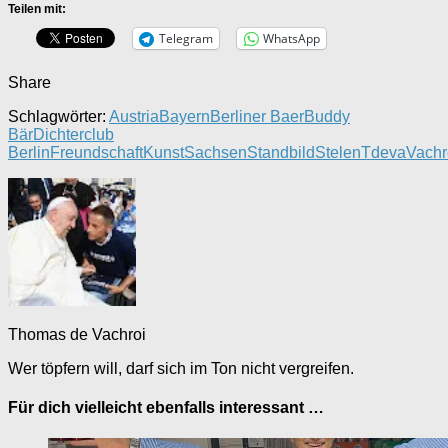
Teilen mit:
Telegram
WhatsApp
Share
Schlagwörter:
Austria
Bayern
Berliner Baer
Buddy
Bär
Dichterclub
Berlin
Freundschaft
Kunst
Sachsen
Standbild
Stelen
Tdeva
Vachr
Thomas de Vachroi
Wer töpfern will, darf sich im Ton nicht vergreifen.
Für dich vielleicht ebenfalls interessant …