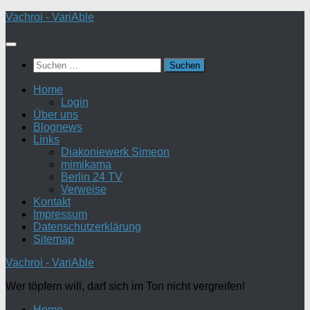
Zum
Vachroi - VariAble
Inhalt
springen
Suchen
nach:
Home
Login
Über uns
Blognews
Links
Diakoniewerk Simeon
mimikama
Berlin 24 TV
Verweise
Kontakt
Impressum
Datenschutzerklärung
Sitemap
Vachroi - VariAble
Wer töpfern will, darf sich im Ton nicht vergreifen!
Home