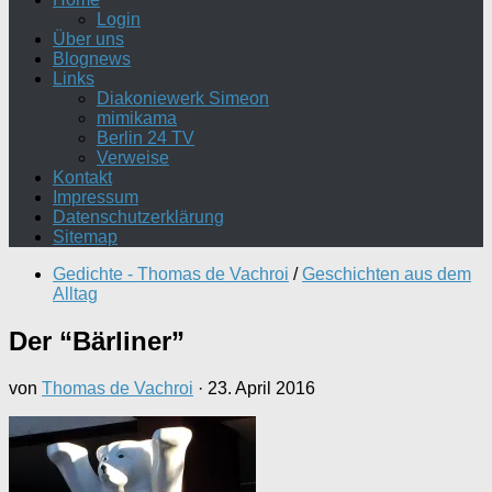
Login
Über uns
Blognews
Links
Diakoniewerk Simeon
mimikama
Berlin 24 TV
Verweise
Kontakt
Impressum
Datenschutzerklärung
Sitemap
Gedichte - Thomas de Vachroi
/
Geschichten aus dem
Alltag
Der “Bärliner”
von
Thomas de Vachroi
·
23. April 2016