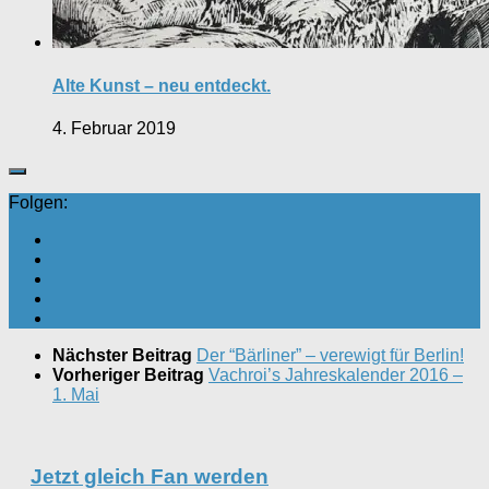
Alte Kunst – neu entdeckt.
4. Februar 2019
Folgen:
Nächster Beitrag
Der “Bärliner” – verewigt für Berlin!
Vorheriger Beitrag
Vachroi’s Jahreskalender 2016 –
1. Mai
Jetzt gleich Fan werden