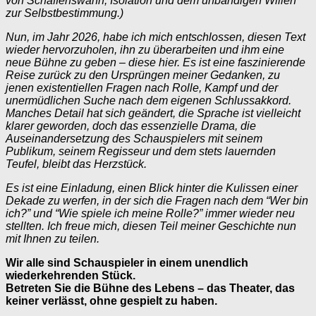
von Schaffenswahn, Isolation und dem unbändigen Willen
zur Selbstbestimmung.)
Nun, im Jahr 2026, habe ich mich entschlossen, diesen Text
wieder hervorzuholen, ihn zu überarbeiten und ihm eine
neue Bühne zu geben – diese hier. Es ist eine faszinierende
Reise zurück zu den Ursprüngen meiner Gedanken, zu
jenen existentiellen Fragen nach Rolle, Kampf und der
unermüdlichen Suche nach dem eigenen Schlussakkord.
Manches Detail hat sich geändert, die Sprache ist vielleicht
klarer geworden, doch das essenzielle Drama, die
Auseinandersetzung des Schauspielers mit seinem
Publikum, seinem Regisseur und dem stets lauernden
Teufel, bleibt das Herzstück.
Es ist eine Einladung, einen Blick hinter die Kulissen einer
Dekade zu werfen, in der sich die Fragen nach dem “Wer bin
ich?” und “Wie spiele ich meine Rolle?” immer wieder neu
stellten. Ich freue mich, diesen Teil meiner Geschichte nun
mit Ihnen zu teilen.
Wir alle sind Schauspieler in einem unendlich
wiederkehrenden Stück.
Betreten Sie die Bühne des Lebens – das Theater, das
keiner verlässt, ohne gespielt zu haben.