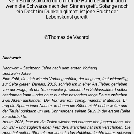
Kein Schlussakkord durch fremde Hand bestimmt, auch
wenn die Schwärze nach den Sinnen greift. Solange noch
ein Docht im Dunkeln glimmt, ist jene Frucht der
Lebenskunst gereift.
©Thomas de Vachroi
Nachwort:
Nachwort – Sechzehn Jahre nach dem ersten Vorhang
Sechzehn Jahre.
Eine Zahl, die sich wie ein Vorhang anfühlt, der langsam, fast widerwillig,
zur Seite gleitet. Damals, 2010, schrieb ich in einer Art Fieber, getrieben
von der Frage, ob der Schauspieler je wirklich den Schlussakkord selbst
bestimmen kann – oder ob er nur eine besonders lange Pause zwischen
zwei Akten aushandelt. Der Text war roh, zornig, manchmal atemlos. Er
trug die Spuren jener Nächte, in denen die Bühne nicht enden wollte und
der Teufel pünktlich um drei Uhr morgens seinen Stuhl in der ersten Reihe
zurechtrückte.
Heute, 2026, lese ich die Zeilen wieder und erkenne den jungen Mann, der
ich war – und zugleich einen Fremden. Manches hat sich verschoben: Die
Hose fiel seither öfter, als mir lieb ist. Das Publikum lachte lauter, schwieg