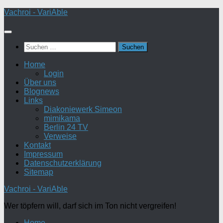
Zum
Vachroi - VariAble
Inhalt
springen
Suchen
nach:
Home
Login
Über uns
Blognews
Links
Diakoniewerk Simeon
mimikama
Berlin 24 TV
Verweise
Kontakt
Impressum
Datenschutzerklärung
Sitemap
Vachroi - VariAble
Wer töpfern will, darf sich im Ton nicht vergreifen!
Home