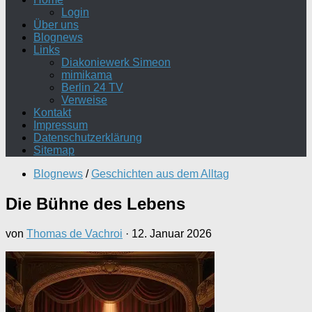
Login
Über uns
Blognews
Links
Diakoniewerk Simeon
mimikama
Berlin 24 TV
Verweise
Kontakt
Impressum
Datenschutzerklärung
Sitemap
Blognews
/
Geschichten aus dem Alltag
Die Bühne des Lebens
von
Thomas de Vachroi
·
12. Januar 2026