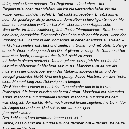
tiefer, applaudierte seltener. Der Regisseur – das Leben – hat
Regieanweisungen geschrieben, die ich nie verstanden habe, bis sie
vorbei waren. Und der Teufel? Er hat nicht aufgegeben. Er sitzt immer
noch da, geduldiger als je zuvor, mit demselben schwefligen Grinsen. Nur
dass ich inzwischen weiß: Er hat Zeit, aber ich habe Augenblicke.
Was bleibt, ist keine Auflösung, kein finaler Triumphakkord. Stattdessen
eine leise, hartnäckige Erkenntnis: Der Schauspieler stirbt nicht, wenn der
Vorhang fällt. Er stirbt in den Momenten, in denen er aufhört zu spielen –
wirklich zu spielen, mit Haut und Seele, mit Scham und mit Stolz. Solange
er noch atmet, solange noch ein Docht glimmt, solange die Stimme zittert,
aber nicht bricht, solange ist das Stück nicht zu Ende.
Ich habe in diesen sechzehn Jahren gelernt, dass „Ich bin, der ich bin“
kein triumphierender Schlachtruf sein muss. Manchmal ist es nur ein
Flüstern in der Garderobe, wenn das Make-up abgewischt ist und der
Spiegel gnadenlos bleibt. Und doch genügt dieses Flüstern, um den Teufel
einen Moment lang zum Schweigen zu bringen.
Die Bühne des Lebens kennt keine Generalprobe und kein letztes
Probespiel. Sie kennt nur den nächsten Auftritt. Manchmal mit zitternden
Knien, manchmal mit blutenden Händen, manchmal nur noch mit dem,
was übrig ist: der nackte Wille, noch einmal hinauszugehen. Ins Licht. Vor
die Augen der anderen. Und sei es nur, um zu sagen:
„Ich spiele weiter.
Den Schlussakkord bestimme immer noch ich.“
Danke, dass du mit mir auf diese Bühne getreten bist – damals wie heute.
Thomas de Vachroi