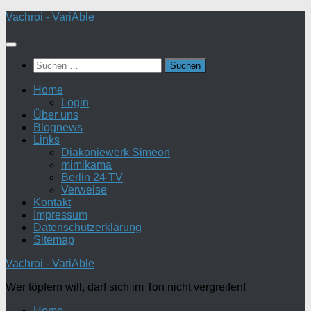
Zum
Vachroi - VariAble
Inhalt
springen
Suchen
nach:
Home
Login
Über uns
Blognews
Links
Diakoniewerk Simeon
mimikama
Berlin 24 TV
Verweise
Kontakt
Impressum
Datenschutzerklärung
Sitemap
Vachroi - VariAble
Wer töpfern will, darf sich im Ton nicht vergreifen!
Home