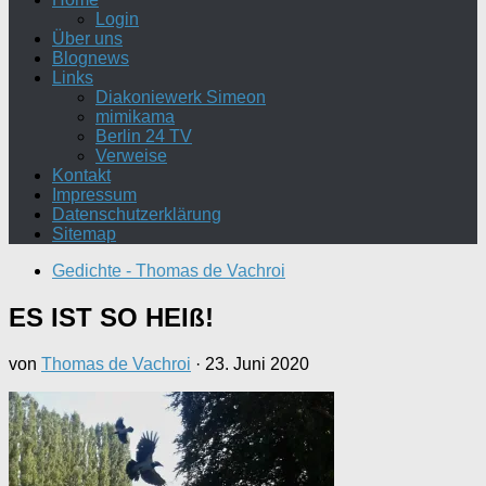
Login
Über uns
Blognews
Links
Diakoniewerk Simeon
mimikama
Berlin 24 TV
Verweise
Kontakt
Impressum
Datenschutzerklärung
Sitemap
Gedichte - Thomas de Vachroi
ES IST SO HEIß!
von
Thomas de Vachroi
·
23. Juni 2020