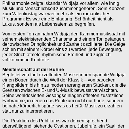
Philharmonie zeigte Iskandar Widjaja vor allem, wie innig
Musik und Menschlichkeit zusammengehören. Sein Konzert
zum Valentinstag war weit mehr als ein romantisches
Programm: Es war eine Einladung, Schönheit nicht als
Luxus, sondern als Lebensatem zu begreifen.
Vom ersten Ton an nahm Widjaja den Kammermusiksaal mit
seinem elektrisierenden Charisma und einem Ton gefangen,
der zwischen Dringlichkeit und Zartheit oszillierte. Die Geige
schien mit seinem Körper eins zu werden, jede Bewegung,
jeder Strich atmete rhythmische Freiheit und zugleich
vollkommene Kontrolle
Meisterschaft auf der Bühne
Begleitet von fünf exzellenten Musikerinnen spannte Widjaja
einen Bogen durch die Welt der Klassik – von barocken
Klangbildern bis hin zu modern arrangierten Stücken, die die
Grenzen zwischen E- und U-Musik bewusst verwischten.
Seine wohldosierten Gesangseinlagen öffneten zusätzliche
Farbräume, in denen das Publikum nicht nur hörte, sondern
beinahe körperlich spürte, was es heißt, Musik zu erzählen
statt nur zu interpretieren.
Die Reaktion des Publikums war dementsprechend
überwältigend: stehende Ovationen, Jubelrufe, ein Saal, der