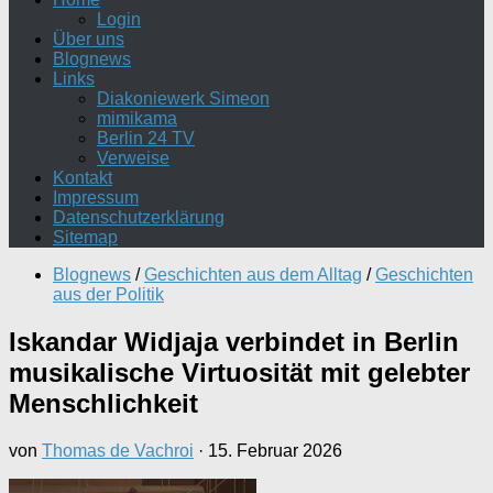
Login
Über uns
Blognews
Links
Diakoniewerk Simeon
mimikama
Berlin 24 TV
Verweise
Kontakt
Impressum
Datenschutzerklärung
Sitemap
Blognews
/
Geschichten aus dem Alltag
/
Geschichten
aus der Politik
Iskandar Widjaja verbindet in Berlin
musikalische Virtuosität mit gelebter
Menschlichkeit
von
Thomas de Vachroi
·
15. Februar 2026