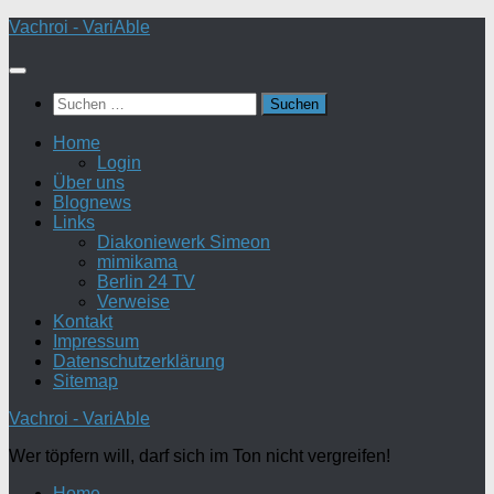
Zum
Vachroi - VariAble
Inhalt
springen
Suchen
nach:
Home
Login
Über uns
Blognews
Links
Diakoniewerk Simeon
mimikama
Berlin 24 TV
Verweise
Kontakt
Impressum
Datenschutzerklärung
Sitemap
Vachroi - VariAble
Wer töpfern will, darf sich im Ton nicht vergreifen!
Home