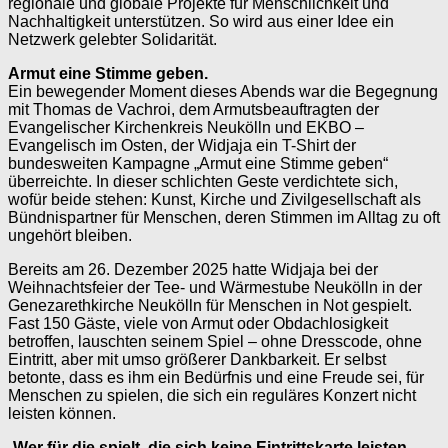
regionale und globale Projekte für Menschlichkeit und
Nachhaltigkeit unterstützen. So wird aus einer Idee ein
Netzwerk gelebter Solidarität.
Armut eine Stimme geben.
Ein bewegender Moment dieses Abends war die Begegnung
mit Thomas de Vachroi, dem Armutsbeauftragten der
Evangelischer Kirchenkreis Neukölln und EKBO –
Evangelisch im Osten, der Widjaja ein T-Shirt der
bundesweiten Kampagne „Armut eine Stimme geben“
überreichte. In dieser schlichten Geste verdichtete sich,
wofür beide stehen: Kunst, Kirche und Zivilgesellschaft als
Bündnispartner für Menschen, deren Stimmen im Alltag zu oft
ungehört bleiben.
Bereits am 26. Dezember 2025 hatte Widjaja bei der
Weihnachtsfeier der Tee- und Wärmestube Neukölln in der
Genezarethkirche Neukölln für Menschen in Not gespielt.
Fast 150 Gäste, viele von Armut oder Obdachlosigkeit
betroffen, lauschten seinem Spiel – ohne Dresscode, ohne
Eintritt, aber mit umso größerer Dankbarkeit. Er selbst
betonte, dass es ihm ein Bedürfnis und eine Freude sei, für
Menschen zu spielen, die sich ein reguläres Konzert nicht
leisten können.
„
Wer für die spielt, die sich keine Eintrittskarte leisten