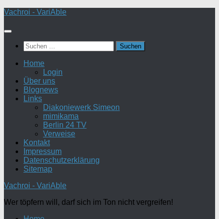
Zum
Vachroi - VariAble
Inhalt
springen
Suchen
nach:
Home
Login
Über uns
Blognews
Links
Diakoniewerk Simeon
mimikama
Berlin 24 TV
Verweise
Kontakt
Impressum
Datenschutzerklärung
Sitemap
Vachroi - VariAble
Wer töpfern will, darf sich im Ton nicht vergreifen!
Home