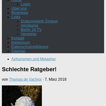
Login
Über uns
Blognews
Links
Diakoniewerk Simeon
mimikama
Berlin 24 TV
Verweise
Kontakt
Impressum
Datenschutzerklärung
Sitemap
Aphorismen und Metapher
Schlechte Ratgeber!
von
Thomas de Vachroi
·
7. März 2018