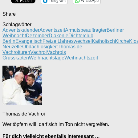
Telegram
WhatsApp
Share
Schlagwörter:
Adventskalender
Adventszeit
Armutsbeauftragter
Berliner
Weihnacht
Dezember
Diakonie
Dichterclub
Berlin
Evangelisch
Freizeit
Jahreswechsel
Katholisch
Kirche
Klos
Neuzelle
Obdachlosigkeit
Thomas de
Vachroi
turen
Vachroi
Vachrois
Grusskarten
Weihnachtstage
Weihnachtszeit
Thomas de Vachroi
Wer töpfern will, darf sich im Ton nicht vergreifen.
Für dich vielleicht ebenfalls interessant …