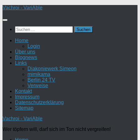
Zum
Vachroi - VariAble
Inhalt
springen
Suchen
nach:
Home
Login
Über uns
Blognews
Links
Diakoniewerk Simeon
mimikama
Berlin 24 TV
Verweise
Kontakt
Impressum
Datenschutzerklärung
Sitemap
Vachroi - VariAble
Wer töpfern will, darf sich im Ton nicht vergreifen!
Home