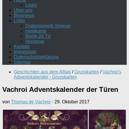
Login
Über uns
Blognews
Links
Diakoniewerk Simeon
mimikama
Berlin 24 TV
Verweise
Kontakt
Impressum
Datenschutzerklärung
Sitemap
Geschichten aus dem Alltag
/
Grusskarten
/
Vachroi's
Adventskalender - Grusskarten
Vachroi Adventskalender der Türen
von
Thomas de Vachroi
·
29. Oktober 2017