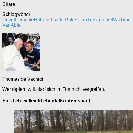
Share
Schlagwörter:
Devel
Gedichte
Habgier
Luzifer
Pakt
Satan
Tdeva
Teufel
Vachroi-
VariAble
Thomas de Vachroi
Wer töpfern will, darf sich im Ton nicht vergreifen.
Für dich vielleicht ebenfalls interessant …