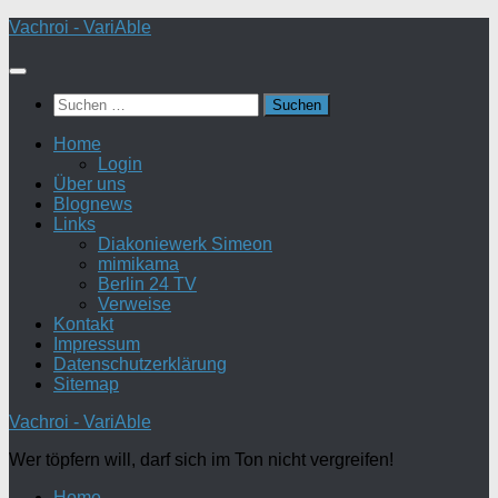
Zum
Vachroi - VariAble
Inhalt
springen
Suchen
nach:
Home
Login
Über uns
Blognews
Links
Diakoniewerk Simeon
mimikama
Berlin 24 TV
Verweise
Kontakt
Impressum
Datenschutzerklärung
Sitemap
Vachroi - VariAble
Wer töpfern will, darf sich im Ton nicht vergreifen!
Home