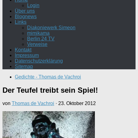
Login
Über uns
Blognews
Links
Diakoniewerk Simeon
mimikama
Berlin 24 TV
Verweise
Kontakt
Impressum
Datenschutzerklärung
Sitemap
Gedichte - Thomas de Vachroi
Der Teufel treibt sein Spiel!
von
Thomas de Vachroi
·
23. Oktober 2012