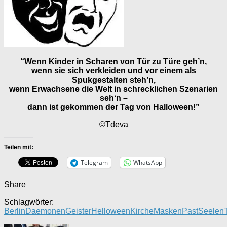
“Wenn Kinder in Scharen von Tür zu Türe geh’n,
wenn sie sich verkleiden und vor einem als
Spukgestalten steh’n,
wenn Erwachsene die Welt in schrecklichen Szenarien
seh‘n –
dann ist gekommen der Tag von Halloween!”
©Tdeva
Teilen mit:
Telegram
WhatsApp
Share
Schlagwörter:
Berlin
Daemonen
Geister
Helloween
Kirche
Masken
Past
Seelen