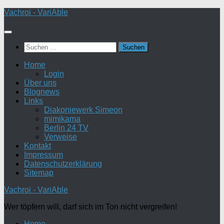
Zum
Vachroi - VariAble
Inhalt
springen
Suchen
nach:
Home
Login
Über uns
Blognews
Links
Diakoniewerk Simeon
mimikama
Berlin 24 TV
Verweise
Kontakt
Impressum
Datenschutzerklärung
Sitemap
Vachroi - VariAble
Wer töpfern will, darf sich im Ton nicht vergreifen!
Home