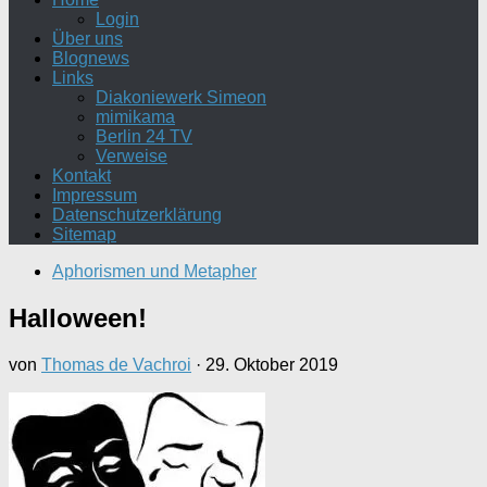
Login
Über uns
Blognews
Links
Diakoniewerk Simeon
mimikama
Berlin 24 TV
Verweise
Kontakt
Impressum
Datenschutzerklärung
Sitemap
Aphorismen und Metapher
Halloween!
von
Thomas de Vachroi
·
29. Oktober 2019