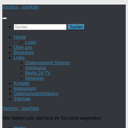
Zum
Vachroi - VariAble
Inhalt
springen
Suchen
nach:
Home
Login
Über uns
Blognews
Links
Diakoniewerk Simeon
mimikama
Berlin 24 TV
Verweise
Kontakt
Impressum
Datenschutzerklärung
Sitemap
Vachroi - VariAble
Wer töpfern will, darf sich im Ton nicht vergreifen!
Home