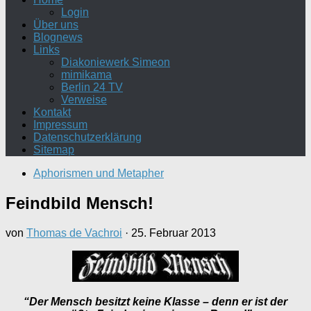
Login
Über uns
Blognews
Links
Diakoniewerk Simeon
mimikama
Berlin 24 TV
Verweise
Kontakt
Impressum
Datenschutzerklärung
Sitemap
Aphorismen und Metapher
Feindbild Mensch!
von
Thomas de Vachroi
·
25. Februar 2013
“Der Mensch besitzt keine Klasse – denn er ist der