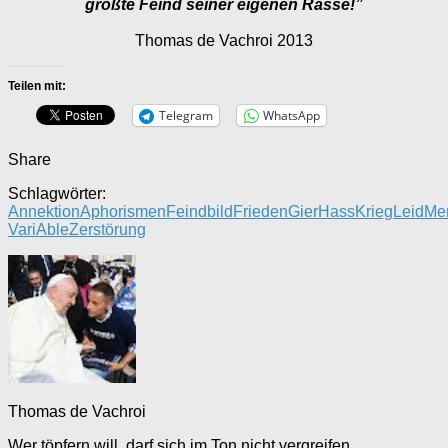
größte Feind seiner eigenen Rasse!”
Thomas de Vachroi 2013
Teilen mit:
Telegram
WhatsApp
Share
Schlagwörter:
Annektion
Aphorismen
Feindbild
Frieden
Gier
Hass
Krieg
Leid
Me
VariAble
Zerstörung
Thomas de Vachroi
Wer töpfern will, darf sich im Ton nicht vergreifen.