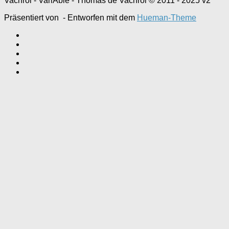
Vachroi - VariAble - Thomas de Vachroi © 2011 - 2025 v2
Präsentiert von
- Entworfen mit dem
Hueman-Theme