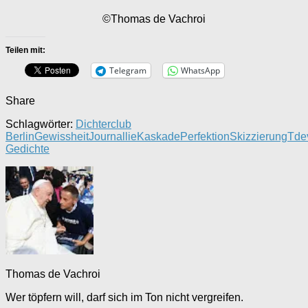
©Thomas de Vachroi
Teilen mit:
Telegram
WhatsApp
Share
Schlagwörter:
Dichterclub
Berlin
Gewissheit
Journallie
Kaskade
Perfektion
Skizzierung
Tde
Gedichte
Thomas de Vachroi
Wer töpfern will, darf sich im Ton nicht vergreifen.