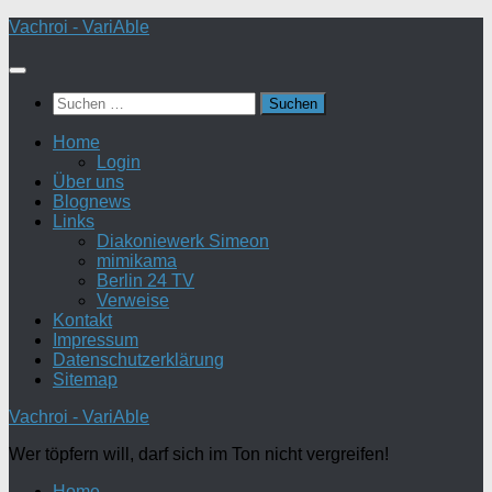
Zum
Vachroi - VariAble
Inhalt
springen
Suchen
nach:
Home
Login
Über uns
Blognews
Links
Diakoniewerk Simeon
mimikama
Berlin 24 TV
Verweise
Kontakt
Impressum
Datenschutzerklärung
Sitemap
Vachroi - VariAble
Wer töpfern will, darf sich im Ton nicht vergreifen!
Home