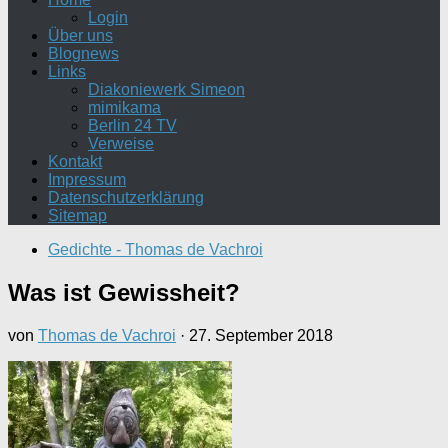
Login
Über uns
Blognews
Links
Diakoniewerk Simeon
mimikama
Berlin 24 TV
Verweise
Kontakt
Impressum
Datenschutzerklärung
Sitemap
Gedichte - Thomas de Vachroi
Was ist Gewissheit?
von
Thomas de Vachroi
·
27. September 2018