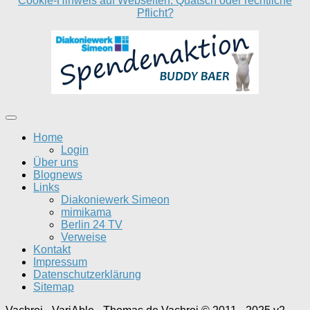
Cookie-Hinweis auf Webseiten: Quatsch oder rechtliche
Pflicht?
Home
Login
Über uns
Blognews
Links
Diakoniewerk Simeon
mimikama
Berlin 24 TV
Verweise
Kontakt
Impressum
Datenschutzerklärung
Sitemap